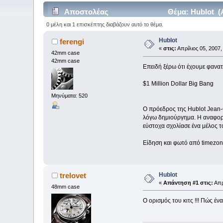
Αποστολέας
Θέμα: Hublot (
0 μέλη και 1 επισκέπτης διαβάζουν αυτό το θέμα.
Hublot
ferengi
«
στις:
Απρίλιος 05, 2007,
42mm case
42mm case
Επειδή ξέρω ότι έχουμε φανατι
$1 Million Dollar Big Bang
Μηνύματα: 520
Ο πρόεδρος της Hublot Jean-C
λόγω δημιούργημα. Η αναφορά 
εύστοχα σχολίασε ένα μέλος το
Είδηση και φωτό από timezo
Hublot
trelovet
«
Απάντηση #1 στις:
Απρ
48mm case
O ορισμός του κιτς !!! Πώς έν