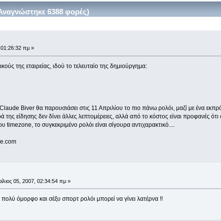
Αναγνώστηκε 6388 φορές)
 01:26:32 πμ »
κούς της εταιρείας, ιδού το τελευταίο της δημιούργημα:
laude Biver θα παρουσιάσει στις 11 Απριλίου το πιο πάνω ρολόι, μαζί με ένα εκπρό
της είδησης δεν δίνει άλλες λεπτομέρειες, αλλά από το κόστος είναι προφανές ότι
υ timezone, το συγκεκριμένο ρολόι είναι σίγουρα αντιχαρακτικό....
ne.com
ίλιος 05, 2007, 02:34:54 πμ »
α πολύ όμορφο και σέξυ σπορτ ρολόι μπορεί να γίνει λατέρνα !!