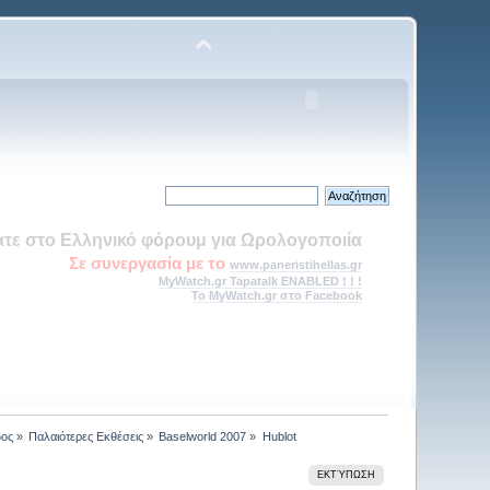
τε στο Ελληνικό φόρουμ για Ωρολογοποιία
Σε συνεργασία με το
www.paneristihellas.gr
MyWatch.gr Tapatalk ENABLED ! ! !
Το MyWatch.gr στο Facebook
δος
»
Παλαιότερες Εκθέσεις
»
Baselworld 2007
»
Hublot
ΕΚΤΎΠΩΣΗ