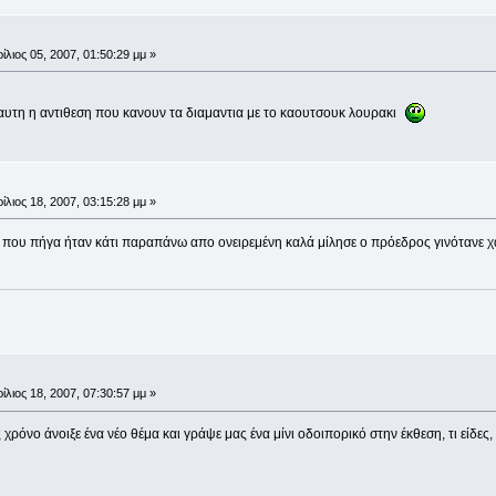
ίλιος 05, 2007, 01:50:29 μμ »
 αυτη η αντιθεση που κανουν τα διαμαντια με το καουτσουκ λουρακι
ίλιος 18, 2007, 03:15:28 μμ »
l που πήγα ήταν κάτι παραπάνω απο ονειρεμένη καλά μίλησε ο πρόεδρος γινότανε 
ίλιος 18, 2007, 07:30:57 μμ »
 χρόνο άνοιξε ένα νέο θέμα και γράψε μας ένα μίνι οδοιπορικό στην έκθεση, τι είδες