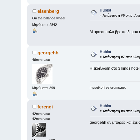
Hublot
eisenberg
«
Απάντηση #6 στις:
Απρ
On the balance wheel
Μηνύματα: 2842
M αρεσει πολυ βρε παιδι μου
Hublot
georgehh
«
Απάντηση #7 στις:
Απρ
46mm case
Η εκδήλωση στο 3 kings hote
myseiko.freeforums.net
Μηνύματα: 899
Hublot
ferengi
«
Απάντηση #8 στις:
Απρ
42mm case
42mm case
georgehh αν μπορείς και έχεις