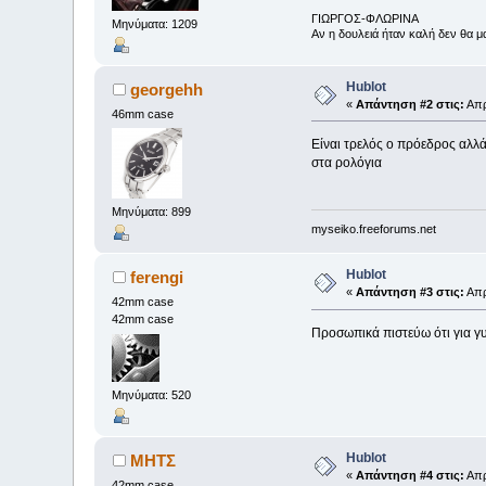
ΓΙΩΡΓΟΣ-ΦΛΩΡΙΝΑ
Μηνύματα: 1209
Αν η δουλειά ήταν καλή δεν θα μ
Hublot
georgehh
«
Απάντηση #2 στις:
Απρ
46mm case
Είναι τρελός ο πρόεδρος αλλά 
στα ρολόγια
Μηνύματα: 899
myseiko.freeforums.net
Hublot
ferengi
«
Απάντηση #3 στις:
Απρ
42mm case
42mm case
Προσωπικά πιστεύω ότι για γυν
Μηνύματα: 520
Hublot
MHTΣ
«
Απάντηση #4 στις:
Απρ
42mm case