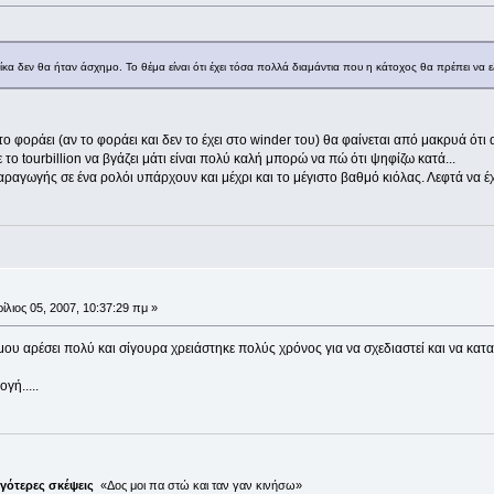
κα δεν θα ήταν άσχημο. Το θέμα είναι ότι έχει τόσα πολλά διαμάντια που η κάτοχος θα πρέπει να εξ
ο φοράει (αν το φοράει και δεν το έχει στο winder του) θα φαίνεται από μακρυά ότι αυ
 το tourbillion να βγάζει μάτι είναι πολύ καλή μπορώ να πώ ότι ψηφίζω κατά...
ραγωγής σε ένα ρολόι υπάρχουν και μέχρι και το μέγιστο βαθμό κιόλας. Λεφτά να έχε
ίλιος 05, 2007, 10:37:29 πμ »
 μου αρέσει πολύ και σίγουρα χρειάστηκε πολύς χρόνος για να σχεδιαστεί και να κατα
γή.....
ιγότερες σκέψεις
«Δος μοι πα στώ και ταν γαν κινήσω»