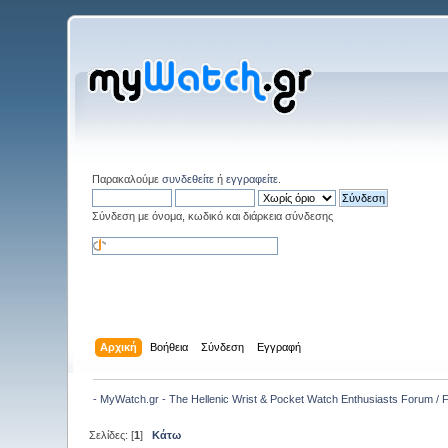
Παρακαλούμε
συνδεθείτε
ή
εγγραφείτε
.
Σύνδεση με όνομα, κωδικό και διάρκεια σύνδεσης
Αρχική
Βοήθεια
Σύνδεση
Εγγραφή
- MyWatch.gr - The Hellenic Wrist & Pocket Watch Enthusiasts Forum /
Σελίδες: [
1
]
Κάτω