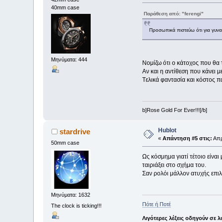
40mm case
Παράθεση από: "ferengi"
Προσωπικά πιστεύω ότι για γυναί
Μηνύματα: 444
Nομίζω ότι ο κάτοχος που θα τ
Aν και η αντίθεση που κάνει με
Tελικά φαντασία και κόστος πα
b]Rose Gold For Ever!!![/b]
Hublot
stardrive
«
Απάντηση #5 στις:
Απρ
50mm case
Ως κόσμημα γιατί τέτοιο είναι
ταιριάξει στο σχήμα του.
Σαν ρολόι μάλλον ατυχής επιλο
Μηνύματα: 1632
Πότε ή Ποτέ
The clock is ticking!!!
Λιγότερες λέξεις οδηγούν σε λ