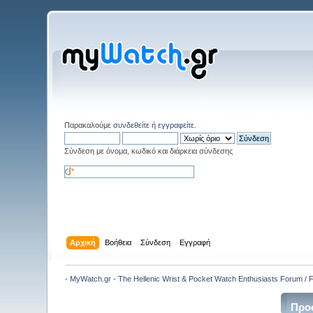
Παρακαλούμε
συνδεθείτε
ή
εγγραφείτε
.
Σύνδεση με όνομα, κωδικό και διάρκεια σύνδεσης
Αρχική
Βοήθεια
Σύνδεση
Εγγραφή
- MyWatch.gr - The Hellenic Wrist & Pocket Watch Enthusiasts Forum /
Προ