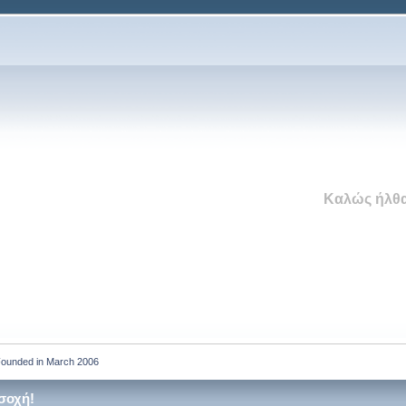
Καλώς ήλθα
 Founded in March 2006
σοχή!