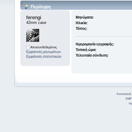
Περίληψη
ferengi 
Μηνύματα:
42mm case
Ηλικία:
Τόπος:
Ημερομηνία εγγραφής:
Αποσυνδεδεμένος
Τοπική ώρα:
Εμφάνιση μηνυμάτων
Τελευταία σύνδεση:
Εμφάνιση στατιστικών
Κατασκευή 
SMF
my