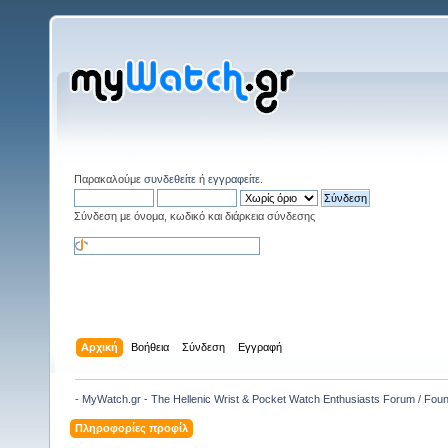
Παρακαλούμε
συνδεθείτε
ή
εγγραφείτε
.
Σύνδεση με όνομα, κωδικό και διάρκεια σύνδεσης
Αρχική
Βοήθεια
Σύνδεση
Εγγραφή
- MyWatch.gr - The Hellenic Wrist & Pocket Watch Enthusiasts Forum / Fou
Πληροφορίες προφίλ