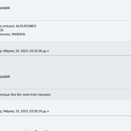
patalk
λη η επιλογή: ALFA ROMEO
AEK
 δύσκολη: PANERAI
;
ς:
Μάρτιος 19, 2023, 03:16:28 μμ »
patalk
ειναι,με δυο δεν εισαι ποτε σιγουρος
;
ς:
Μάρτιος 19, 2023, 03:28:18 μμ »