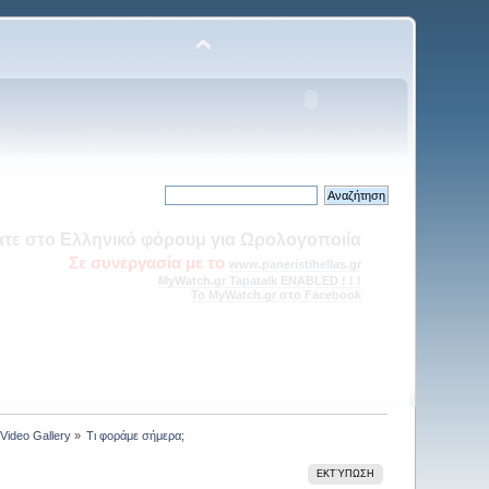
πάνω από 41.000 μοναδικές επισκέψεις, από την Ελλάδα και το
εξωτερικό!
τός και Επί τα Αυτά --> Η Γωνία του ερασιτέχνη Ωρολογοποιού
ΝΕΑ ΕΝΟΤΗΤΑ στα Τεχνικά θέματα
Video Gallery
»
Τι φοράμε σήμερα;
ΕΚΤΎΠΩΣΗ