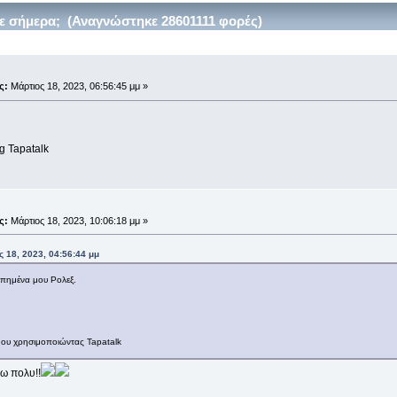
ε σήμερα; (Αναγνώστηκε 28601111 φορές)
;
ς:
Μάρτιος 18, 2023, 06:56:45 μμ »
g Tapatalk
;
ς:
Μάρτιος 18, 2023, 10:06:18 μμ »
 18, 2023, 04:56:44 μμ
απημένα μου Ρολεξ.
ου χρησιμοποιώντας Tapatalk
ω πολυ!!