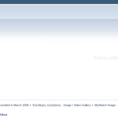
To MyWatch.gr δέχεται το μήνα 
Νέο Ενότητα: Εντός Εκ
 Founded in March 2006
»
Ελεύθερες συζητήσεις - Image / Video Gallery
»
MyWatch Ιmage - 
Κάτω