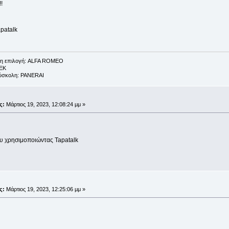
!
patalk
λη η επιλογή: ALFA ROMEO
AEK
 δύσκολη: PANERAI
;
ς:
Μάρτιος 19, 2023, 12:08:24 μμ »
υ χρησιμοποιώντας Tapatalk
;
ς:
Μάρτιος 19, 2023, 12:25:06 μμ »