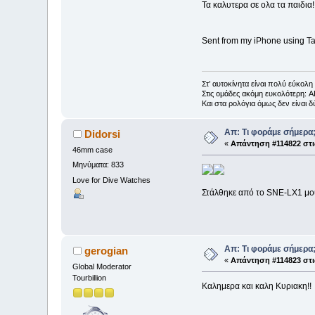
Τα καλυτερα σε ολα τα παιδια!!
Sent from my iPhone using Ta
Στ’ αυτοκίνητα είναι πολύ εύκο
Στις ομάδες ακόμη ευκολότερη: 
Kαι στα ρολόγια όμως δεν είναι
Απ: Τι φοράμε σήμερα
Didorsi
«
Απάντηση #114822 στι
46mm case
Μηνύματα: 833
Love for Dive Watches
Στάλθηκε από το SNE-LX1 μο
Απ: Τι φοράμε σήμερα
gerogian
«
Απάντηση #114823 στι
Global Moderator
Tourbillion
Καλημερα και καλη Κυριακη!!