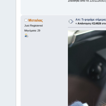
Στάλθηκε από το 2201116SG 
Απ: Τι φοράμε σήμερα
Μεταλας
«
Απάντηση #114826 στι
Just Registered
Μηνύματα: 29