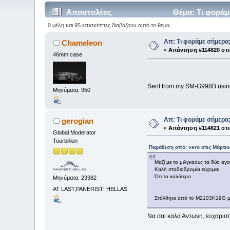
Αποστολέας
Θέμα: Τι φοράμ
0 μέλη και 95 επισκέπτες διαβάζουν αυτό το θέμα.
Απ: Τι φοράμε σήμερα
Chameleon
«
Απάντηση #114820 στι
46mm case
Sent from my SM-G998B usin
Μηνύματα: 950
Απ: Τι φοράμε σήμερα
gerogian
«
Απάντηση #114821 στι
Global Moderator
Tourbillion
Παράθεση από: vero στις Μάρτιος
Μαζί με το μιλγκαους τα δύο αγ
Καλή σταδιοδρομία εύχομαι.
Ότι το καλύτερο.
Μηνύματα: 23382
AT LAST,PANERISTI HELLAS
Στάλθηκε από το M2103K19G μ
Να σαι καλα Αντωνη, ευχαριστ