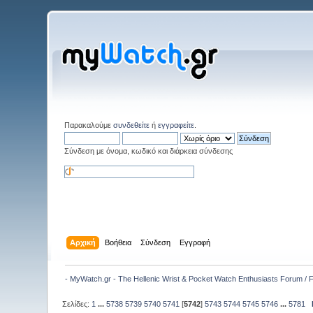
Παρακαλούμε
συνδεθείτε
ή
εγγραφείτε
.
Σύνδεση με όνομα, κωδικό και διάρκεια σύνδεσης
Αρχική
Βοήθεια
Σύνδεση
Εγγραφή
- MyWatch.gr - The Hellenic Wrist & Pocket Watch Enthusiasts Forum /
Σελίδες:
1
...
5738
5739
5740
5741
[
5742
]
5743
5744
5745
5746
...
5781