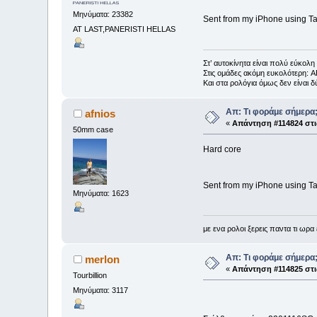
Μηνύματα: 23382
Sent from my iPhone using Ta
AT LAST,PANERISTI HELLAS
Στ’ αυτοκίνητα είναι πολύ εύκο
Στις ομάδες ακόμη ευκολότερη: 
Kαι στα ρολόγια όμως δεν είναι
Απ: Τι φοράμε σήμερα
afnios
«
Απάντηση #114824 στι
50mm case
Hard core
Sent from my iPhone using Ta
Μηνύματα: 1623
με ενα ρολοι ξερεις παντα τι ωρα 
Απ: Τι φοράμε σήμερα
merlon
«
Απάντηση #114825 στι
Tourbillion
Μηνύματα: 3117