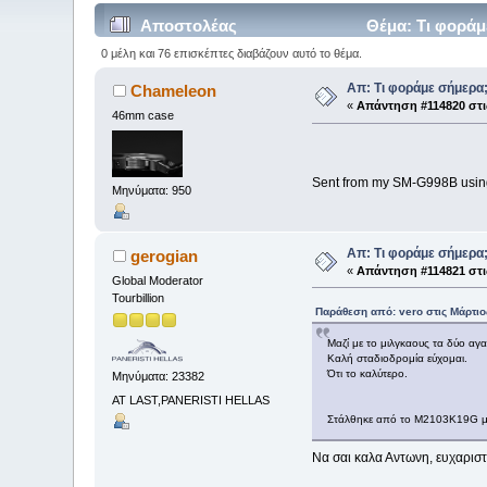
Αποστολέας
Θέμα: Τι φοράμ
0 μέλη και 76 επισκέπτες διαβάζουν αυτό το θέμα.
Απ: Τι φοράμε σήμερα
Chameleon
«
Απάντηση #114820 στι
46mm case
Sent from my SM-G998B usin
Μηνύματα: 950
Απ: Τι φοράμε σήμερα
gerogian
«
Απάντηση #114821 στι
Global Moderator
Tourbillion
Παράθεση από: vero στις Μάρτιος
Μαζί με το μιλγκαους τα δύο αγ
Καλή σταδιοδρομία εύχομαι.
Ότι το καλύτερο.
Μηνύματα: 23382
AT LAST,PANERISTI HELLAS
Στάλθηκε από το M2103K19G μ
Να σαι καλα Αντωνη, ευχαριστ