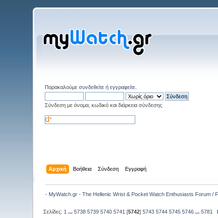
Παρακαλούμε
συνδεθείτε
ή
εγγραφείτε
.
Σύνδεση με όνομα, κωδικό και διάρκεια σύνδεσης
Αρχική
Βοήθεια
Σύνδεση
Εγγραφή
- MyWatch.gr - The Hellenic Wrist & Pocket Watch Enthusiasts Forum /
Σελίδες:
1
...
5738
5739
5740
5741
[
5742
]
5743
5744
5745
5746
...
5781