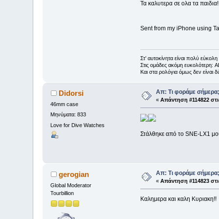
Τα καλυτερα σε ολα τα παιδια!!
Sent from my iPhone using Ta
Στ’ αυτοκίνητα είναι πολύ εύκο
Στις ομάδες ακόμη ευκολότερη: 
Kαι στα ρολόγια όμως δεν είναι
Απ: Τι φοράμε σήμερα
Didorsi
«
Απάντηση #114822 στι
46mm case
Μηνύματα: 833
Love for Dive Watches
Στάλθηκε από το SNE-LX1 μο
Απ: Τι φοράμε σήμερα
gerogian
«
Απάντηση #114823 στι
Global Moderator
Tourbillion
Καλημερα και καλη Κυριακη!!