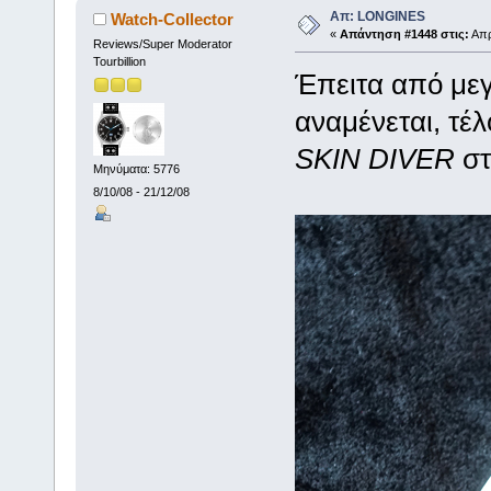
Απ: LONGINES
Watch-Collector
«
Απάντηση #1448 στις:
Απρ
Reviews/Super Moderator
Tourbillion
Έπειτα από μεγ
αναμένεται, τέ
SKIN DIVER
στ
Μηνύματα: 5776
8/10/08 - 21/12/08