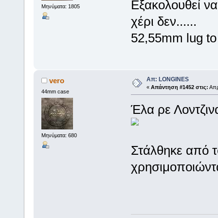
Εξακολουθεί να
Μηνύματα: 1805
χέρι δεν......
52,55mm lug to
Απ: LONGINES
vero
«
Απάντηση #1452 στις:
Απρ
44mm case
Έλα ρε Λοντζιν
Μηνύματα: 680
Στάλθηκε από τ
χρησιμοποιώντα