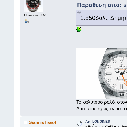
Παράθεση από: sv
Μηνύματα: 5556
1.850δολ., Δημήτ
Το καλύτερο ρολόι στο
Αυτό που έχεις τώρα σ
Απ: LONGINES
GiannisTissot
«
Απάντηση #1447 στις:
Απρ