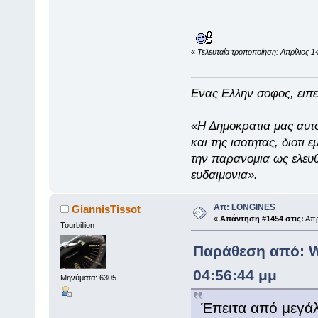
«
Τελευταία τροποποίηση: Απρίλιος 1
Eνας Ελλην σοφος, ειπε
«Η Δημοκρατια μας αυτο
και της ισοτητας, διοτι
την παρανομια ως ελευθ
ευδαιμονια».
Απ: LONGINES
GiannisTissot
«
Απάντηση #1454 στις:
Απρ
Tourbillion
Παράθεση από: Wa
04:56:44 μμ
Μηνύματα: 6305
Έπειτα από μεγάλ