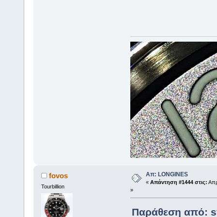
Απ: LONGINES
fovos
«
Απάντηση #1444 στις:
Απρ
Tourbillion
»
Παράθεση από: sv