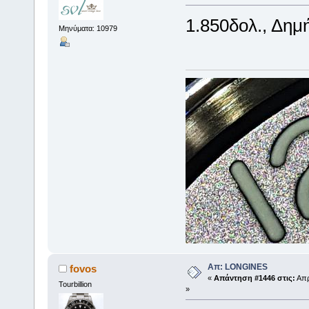
1.850δολ., Δημ
Μηνύματα: 10979
Απ: LONGINES
fovos
«
Απάντηση #1446 στις:
Απρ
Tourbillion
»