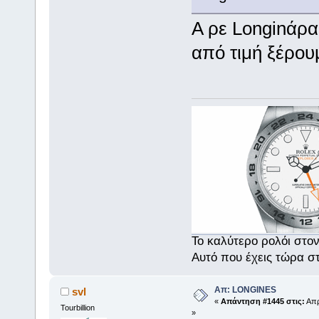
Α ρε Longinάρ
από τιμή ξέρου
Το καλύτερο ρολόι στο
Αυτό που έχεις τώρα σ
Απ: LONGINES
svl
«
Απάντηση #1445 στις:
Απρ
Tourbillion
»