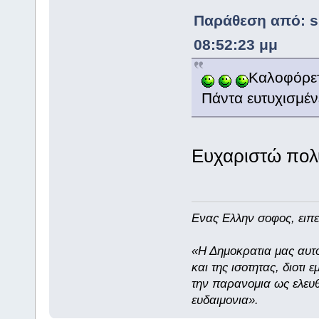
Παράθεση από: sh
08:52:23 μμ
Καλοφόρετο
Πάντα ευτυχισμένε
Ευχαριστώ πολύ
Eνας Ελλην σοφος, ειπε
«Η Δημοκρατια μας αυτο
και της ισοτητας, διοτι
την παρανομια ως ελευθ
ευδαιμονια».