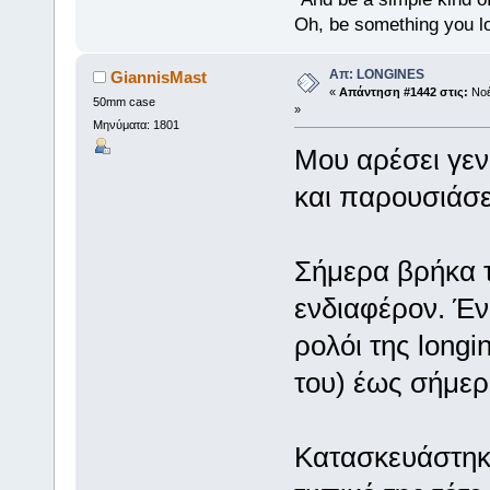
Oh, be something you l
Απ: LONGINES
GiannisMast
«
Απάντηση #1442 στις:
Νοέ
50mm case
»
Μηνύματα: 1801
Μου αρέσει γεν
και παρουσιάσει
Σήμερα βρήκα 
ενδιαφέρον. Έν
ρολόι της long
του) έως σήμερ
Κατασκευάστηκε