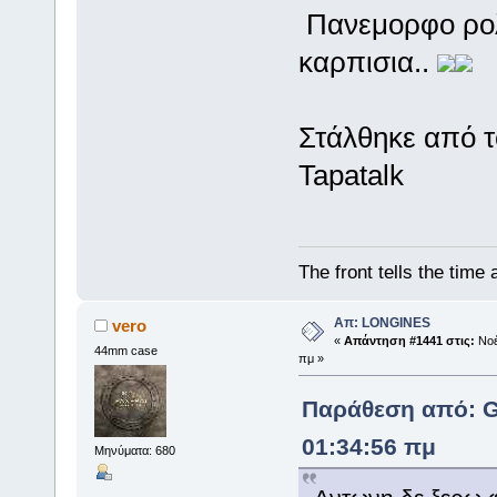
Πανεμορφο ρολ
καρπισια..
Στάλθηκε από 
Tapatalk
The front tells the time 
Απ: LONGINES
vero
«
Απάντηση #1441 στις:
Νοέ
44mm case
πμ »
Παράθεση από: Gi
01:34:56 πμ
Μηνύματα: 680