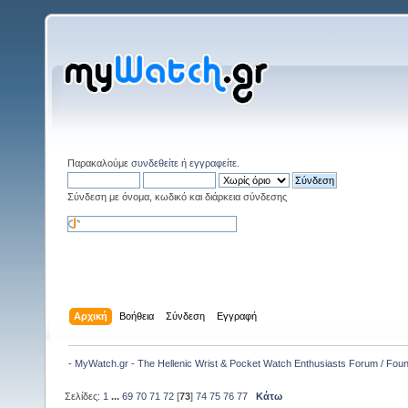
Παρακαλούμε
συνδεθείτε
ή
εγγραφείτε
.
Σύνδεση με όνομα, κωδικό και διάρκεια σύνδεσης
Αρχική
Βοήθεια
Σύνδεση
Εγγραφή
- MyWatch.gr - The Hellenic Wrist & Pocket Watch Enthusiasts Forum / Fou
Σελίδες:
1
...
69
70
71
72
[
73
]
74
75
76
77
Κάτω