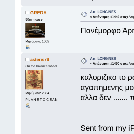
Απ: LONGINES
GREDA
«
Απάντηση #1449 στις:
Απρί
50mm case
Πανέμορφο Άρη!
Μηνύματα: 1805
Απ: LONGINES
asteris78
«
Απάντηση #1450 στις:
Απρ
On the balance wheel
καλοριζικο το ρ
αγαπημενης μου
Μηνύματα: 2084
αλλα δεν ......
P L A N E T O C E A N
Sent from my i