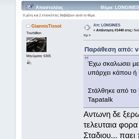
Αποστολέας
Θέμα: LONGINES 
0 μέλη και 2 επισκέπτες διαβάζουν αυτό το θέμα.
Απ: LONGINES
GiannisTissot
«
Απάντηση #1440 στις:
Νοέ
Tourbillion
πμ »
Παράθεση από: ve
Μηνύματα: 6305
Έχω σκαλωσει με 
υπάρχει κάπου ή 
Στάλθηκε από το
Tapatalk
Αντωνη δε ξερω
τελευταια φορα
Σταδιου... παει