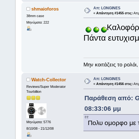
Απ: LONGINES
shmaioforos
«
Απάντηση #1455 στις:
Απρ
38mm case
Μηνύματα: 222
Καλοφόρε
Πάντα ευτυχισμ
Μην κοιτάζεις το ρολόι,
Απ: LONGINES
Watch-Collector
«
Απάντηση #1456 στις:
Απρ
Reviews/Super Moderator
Tourbillion
Παράθεση από: Gi
08:33:06 μμ
Πολυ ομορφο με τ
Μηνύματα: 5776
8/10/08 - 21/12/08