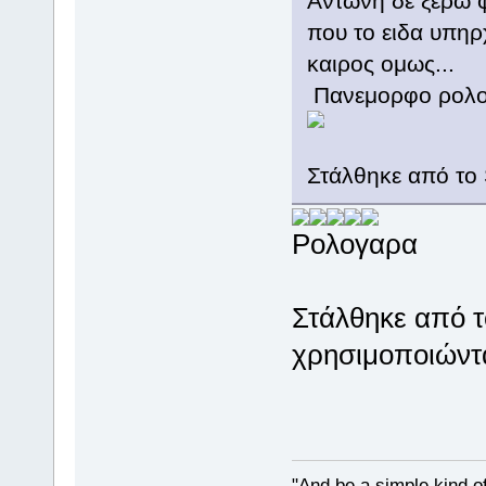
Αντωνη δε ξερω φ
που το ειδα υπηρ
καιρος ομως...
Πανεμορφο ρολοι.
Στάλθηκε από το
Ρολογαρα
Στάλθηκε από τ
χρησιμοποιώντα
"And be a simple kind o