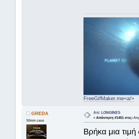
FreeGifMaker.me<a/>
Απ: LONGINES
GREDA
«
Απάντηση #1451 στις:
Απρ
50mm case
Βρήκα μια τιμή