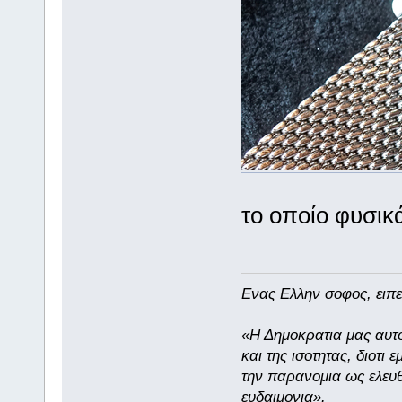
το οποίο φυσικ
Eνας Ελλην σοφος, ειπε
«Η Δημοκρατια μας αυτο
και της ισοτητας, διοτι
την παρανομια ως ελευθ
ευδαιμονια».