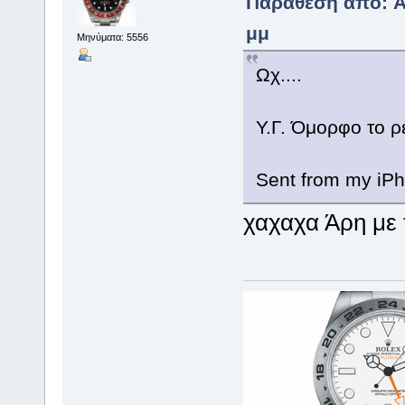
Παράθεση από: Ar
μμ
Μηνύματα: 5556
Ωχ....
Υ.Γ. Όμορφο το ρ
Sent from my iPh
χαχαχα Άρη με τ