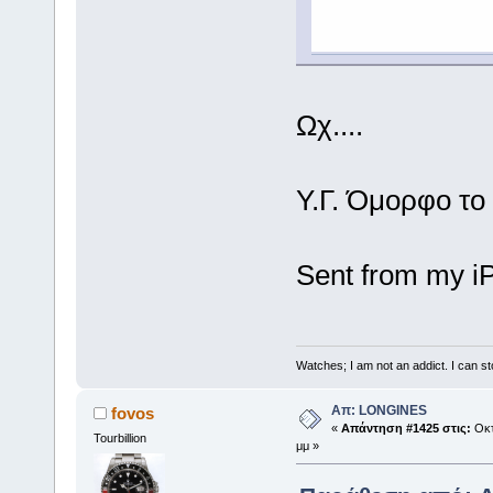
Ωχ....
Υ.Γ. Όμορφο το
Sent from my i
Watches; I am not an addict. I can sto
Απ: LONGINES
fovos
«
Απάντηση #1425 στις:
Οκτ
Tourbillion
μμ »