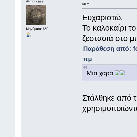
44mm case
μμ »
Ευχαριστώ.
Το καλοκαίρι τ
Μηνύματα: 680
ζεστασιά στο μ
Παράθεση από: fo
πμ
Mια χαρά
Στάλθηκε από τ
χρησιμοποιώντα