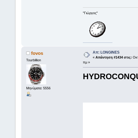
''Γιώργος''
Απ: LONGINES
fovos
«
Απάντηση #1434 στις:
Οκτ
Tourbillion
πμ »
HYDROCONQUES
Μηνύματα: 5556