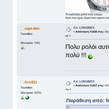
Το καλύτερο ρολόι στον κόσμο;
Αυτό που έχεις τώρα στον καρπό σο
Απ: LONGINES
capt-dim
«
Απάντηση #1426 στις:
Οκτ
Tourbillion
μμ »
Μηνύματα: 7261
Πολυ ρολόι αυτό 
πολύ !!!
Απ: LONGINES
Aris911
«
Απάντηση #1427 στις:
Οκτ
Tourbillion
πμ »
Μηνύματα: 10701
Παράθεση από: fo