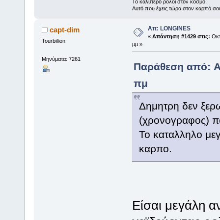
Το καλύτερο ρολόι στον κόσμο;
Αυτό που έχεις τώρα στον καρπό σο
Απ: LONGINES
capt-dim
«
Απάντηση #1429 στις:
Οκτ
Tourbillion
μμ »
Μηνύματα: 7261
Παράθεση από: Ar
πμ
Δημητρη δεν ξερω
(χρονογραφος) πο
Το καταλληλο μεγ
καρπο.
Είσαι μεγάλη αν