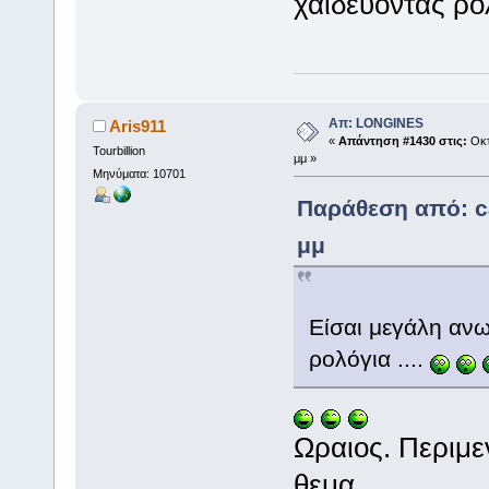
χαϊδεύοντας ρολ
Απ: LONGINES
Aris911
«
Απάντηση #1430 στις:
Οκτ
Tourbillion
μμ »
Μηνύματα: 10701
Παράθεση από: ca
μμ
Είσαι μεγάλη ανωμ
ρολόγια ....
Ωραιος. Περιμε
θεμα.