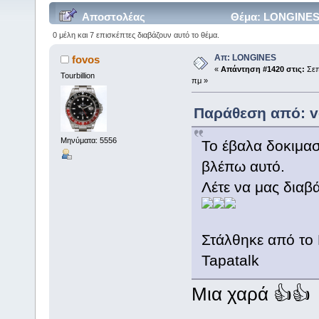
Αποστολέας
Θέμα: LONGINES 
0 μέλη και 7 επισκέπτες διαβάζουν αυτό το θέμα.
Απ: LONGINES
fovos
«
Απάντηση #1420 στις:
Σεπ
Tourbillion
πμ »
Παράθεση από: ve
Μηνύματα: 5556
Το έβαλα δοκιμασ
βλέπω αυτό.
Λέτε να μας διαβ
Στάλθηκε από το
Tapatalk
Mια χαρά 👍👍