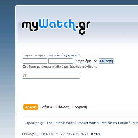
Παρακαλούμε
συνδεθείτε
ή
εγγραφείτε
.
Σύνδεση με όνομα, κωδικό και διάρκεια σύνδεσης
Αρχική
Βοήθεια
Σύνδεση
Εγγραφή
- MyWatch.gr - The Hellenic Wrist & Pocket Watch Enthusiasts Forum / Fou
Σελίδες:
1
...
68
69
70
71
[
72
]
73
74
75
76
77
Κάτω