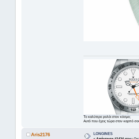
Το καλύτερο ρολόι στον κόσμο;
Αυτό που έχεις τώρα στον καρπό σο
LONGINES
Aris2176
«
Απάντηση #1424 στις:
Οκτ