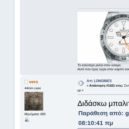
Το καλύτερο ρολόι στον κόσμο;
Αυτό που έχεις τώρα στον καρπό σο
Απ: LONGINES
vero
«
Απάντηση #1421 στις:
Σεπ
44mm case
μμ »
Διδάσκω μπαλι
Παράθεση από: ge
Μηνύματα: 680
08:10:41 πμ