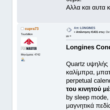
Αλλα και αυτα 
Απ: LONGINES
cupra73
«
Απάντηση #1431 στις:
Οκτ
Tourbillion
μμ »
Longines Conq
Μηνύματα: 4742
Quartz υψηλής 
καλίμπρα, μπατ
perpetual calen
του κινητού 
by sleep mode, 
μαγνητικά πεδί