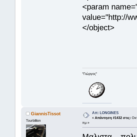
<param name="
value="http://
</object>
''Γιώργος''
Απ: LONGINES
GiannisTissot
«
Απάντηση #1432 στις:
Οκτ
Tourbillion
πμ »
Μαλιστα... πολ