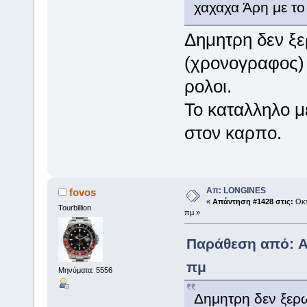
χαχαχα Άρη με το 
Δημητρη δεν ξε
(χρονογραφος) 
ρολοι.
Το καταλληλο μ
στον καρπο.
Απ: LONGINES
fovos
«
Απάντηση #1428 στις:
Οκτ
Tourbillion
πμ »
Παράθεση από: Ar
πμ
Μηνύματα: 5556
Δημητρη δεν ξερω