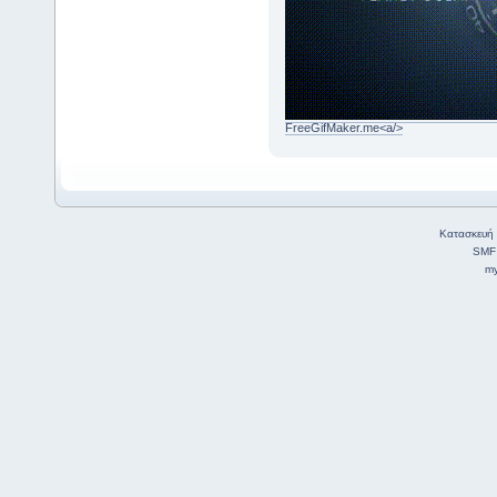
FreeGifMaker.me<a/>
Κατασκευή 
SMF
my