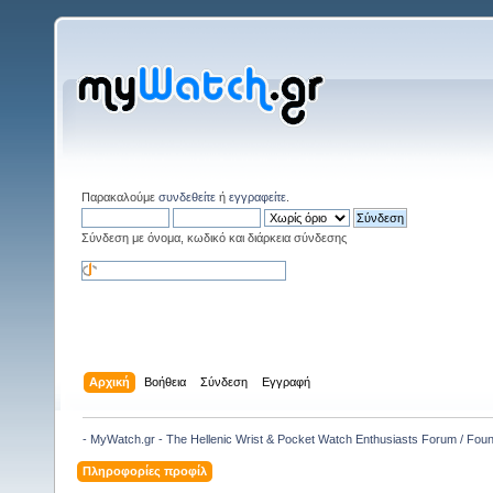
Παρακαλούμε
συνδεθείτε
ή
εγγραφείτε
.
Σύνδεση με όνομα, κωδικό και διάρκεια σύνδεσης
Αρχική
Βοήθεια
Σύνδεση
Εγγραφή
- MyWatch.gr - The Hellenic Wrist & Pocket Watch Enthusiasts Forum / Fou
Πληροφορίες προφίλ