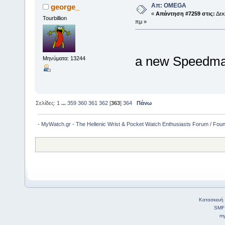
Απ: OMEGA
george_
«
Απάντηση #7259 στις:
Δεκ
Tourbillion
πμ »
a new Speedmas
Μηνύματα: 13244
Σελίδες:
1
...
359
360
361
362
[
363
]
364
Πάνω
- MyWatch.gr - The Hellenic Wrist & Pocket Watch Enthusiasts Forum / Fou
Κατασκευή 
SMF
my