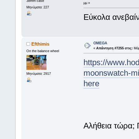
38mm case
μμ »
Μηνύματα: 227
Εύκολα ανεβαίν
OMEGA
Efthimis
«
Απάντηση #7255 στις:
Μάρ
On the balance wheel
https://www.hod
moonswatch-mis
Μηνύματα: 2917
here
Αλήθεια τώρα; 