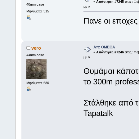
«
Απάντηση #7245 στις:
Φεβ
40mm case
μμ »
Μηνύματα: 315
Πανε οι εποχε
Απ: OMEGA
vero
«
Απάντηση #7246 στις:
Φεβ
44mm case
μμ »
Θυμάμαι κάποτε
το 300m profes
Μηνύματα: 680
Στάλθηκε από 
Tapatalk