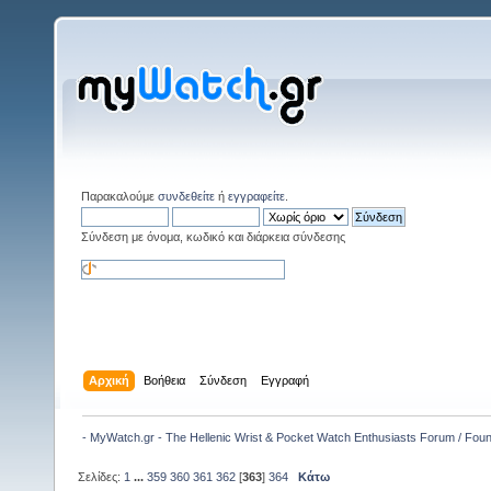
Παρακαλούμε
συνδεθείτε
ή
εγγραφείτε
.
Σύνδεση με όνομα, κωδικό και διάρκεια σύνδεσης
Αρχική
Βοήθεια
Σύνδεση
Εγγραφή
- MyWatch.gr - The Hellenic Wrist & Pocket Watch Enthusiasts Forum / Fou
Σελίδες:
1
...
359
360
361
362
[
363
]
364
Κάτω