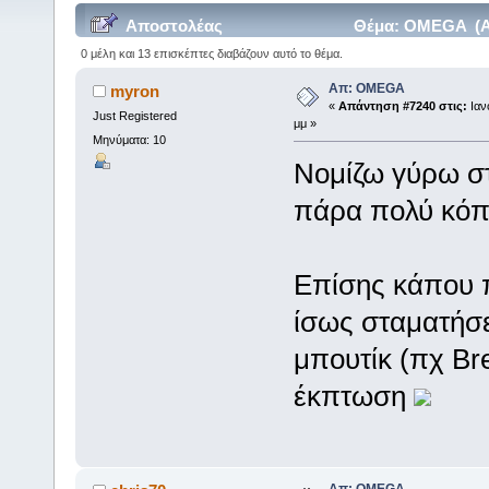
Αποστολέας
Θέμα: OMEGA (Αν
0 μέλη και 13 επισκέπτες διαβάζουν αυτό το θέμα.
Απ: OMEGA
myron
«
Απάντηση #7240 στις:
Ιαν
Just Registered
μμ »
Μηνύματα: 10
Νομίζω γύρω στ
πάρα πολύ κόπο
Επίσης κάπου π
ίσως σταματήσε
μπουτίκ (πχ Bre
έκπτωση
Απ: OMEGA