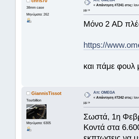
chris70
«
Απάντηση #7241 στις:
Ιαν
38mm case
μμ »
Μηνύματα: 262
Μόνο 2 AD πλέ
https://www.om
και πάμε φουλ μ
Απ: OMEGA
GiannisTissot
«
Απάντηση #7242 στις:
Ιαν
Tourbillion
μμ »
Σωστά, 1η Φεβ
Μηνύματα: 6305
Κοντά στα 6.600
εκπτωσεις να μ