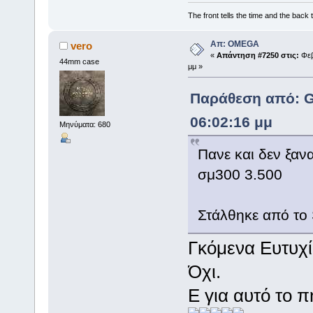
The front tells the time and the back t
Απ: OMEGA
vero
«
Απάντηση #7250 στις:
Φεβ
44mm case
μμ »
Παράθεση από: Gi
06:02:16 μμ
Μηνύματα: 680
Πανε και δεν ξαν
σμ300 3.500
Στάλθηκε από το
Γκόμενα Ευτυχί
Όχι.
Ε για αυτό το 