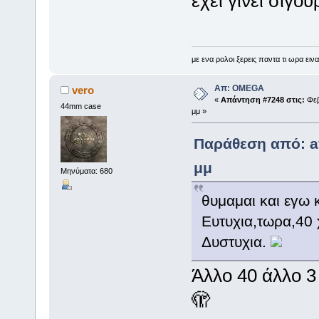
εχει γινει σιγο
με ενα ρολοι ξερεις παντα τι ωρα εινα
Απ: OMEGA
vero
«
Απάντηση #7248 στις:
Φεβ
44mm case
μμ »
Παράθεση από: af
μμ
Μηνύματα: 680
θυμαμαι και εγω 
Ευτυχια,τωρα,40 χ
Δυστυχια.
Άλλο 40 άλλο 3
🫣