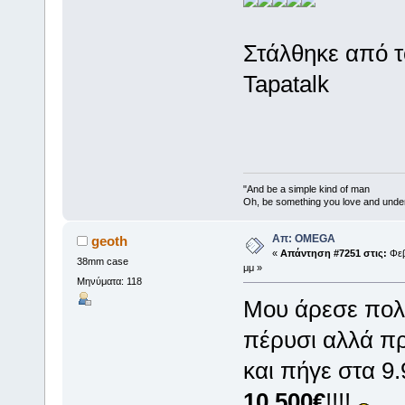
Στάλθηκε από 
Tapatalk
"And be a simple kind of man
Oh, be something you love and unde
Απ: OMEGA
geoth
«
Απάντηση #7251 στις:
Φεβ
38mm case
μμ »
Μηνύματα: 118
Μου άρεσε πολύ
πέρυσι αλλά πρ
και πήγε στα 9
10.500€
!!!!