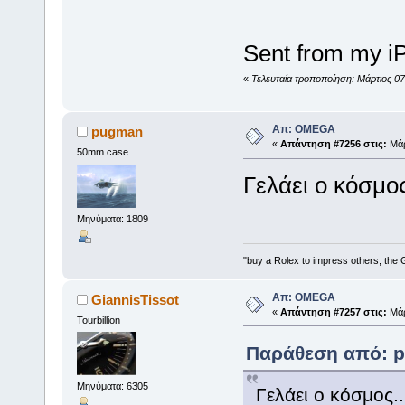
Sent from my i
«
Τελευταία τροποποίηση: Μάρτιος 07
Απ: OMEGA
pugman
«
Απάντηση #7256 στις:
Μάρ
50mm case
Γελάει ο κόσμος
Μηνύματα: 1809
"buy a Rolex to impress others, the 
Απ: OMEGA
GiannisTissot
«
Απάντηση #7257 στις:
Μάρ
Tourbillion
Παράθεση από: pu
Μηνύματα: 6305
Γελάει ο κόσμος..