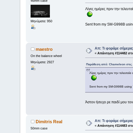
46mm case
Λίγες ημέρες πριν την τελευτα
Μηνύματα: 950
Sent from my SM-G998B usin
Απ: Τι φοράμε σήμερα
maestro
«
Απάντηση #114482 στι
On the balance wheel
Μηνύματα: 2927
Παράθεση από: Chameleon στις Δ
Λίγες ημέρες πριν την τελευταία
Sent from my SM-G998B using 
Άστον ήσυχο ρε παιδί μου το
Απ: Τι φοράμε σήμερα
Dimitris Real
«
Απάντηση #114483 στι
50mm case