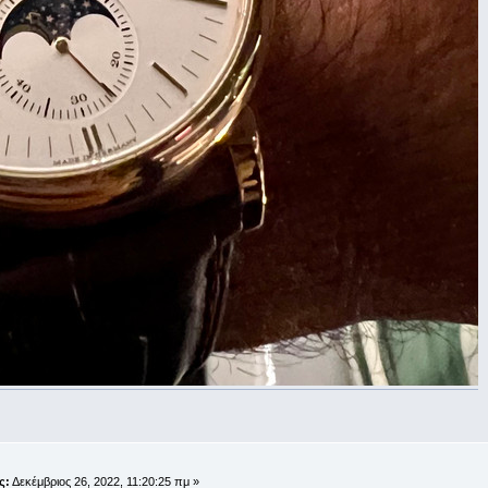
;
ς:
Δεκέμβριος 26, 2022, 11:20:25 πμ »