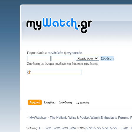
Παρακαλούμε
συνδεθείτε
ή
εγγραφείτε
.
Σύνδεση με όνομα, κωδικό και διάρκεια σύνδεσης
Αρχική
Βοήθεια
Σύνδεση
Εγγραφή
- MyWatch.gr - The Hellenic Wrist & Pocket Watch Enthusiasts Forum /
Σελίδες:
1
...
5721
5722
5723
5724
[
5725
]
5726
5727
5728
5729
...
5781