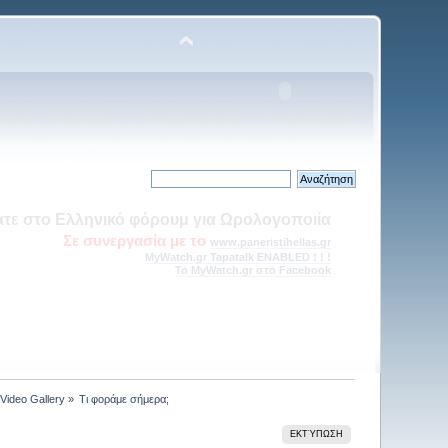
πάνω από 41.000 μοναδικές επισκέψεις, από την Ελλάδα και το
εξωτερικό!
τός και Επί τα Αυτά --> Η Γωνία του ερασιτέχνη Ωρολογοποιού
ΝΕΑ ΕΝΟΤΗΤΑ στα Τεχνικά θέματα
Video Gallery
»
Τι φοράμε σήμερα;
ΕΚΤΎΠΩΣΗ