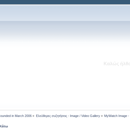
To MyWatch.gr δέχεται το μήνα 
Νέο Ενότητα: Εντός Εκ
 Founded in March 2006
»
Ελεύθερες συζητήσεις - Image / Video Gallery
»
MyWatch Ιmage - 
Κάτω