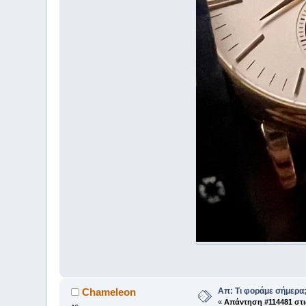
Απ: Τι φοράμε σήμερα
Chameleon
«
Απάντηση #114481 στι