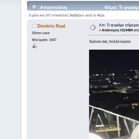
Αποστολέας
Θέμα: Τι φοράμ
0 μέλη και 147 επισκέπτες διαβάζουν αυτό το θέμα.
Απ: Τι φοράμε σήμερα
Dimitris Real
«
Απάντηση #114480 στι
50mm case
Μηνύματα: 1667
Χρόνια σας πολλά κύριοι