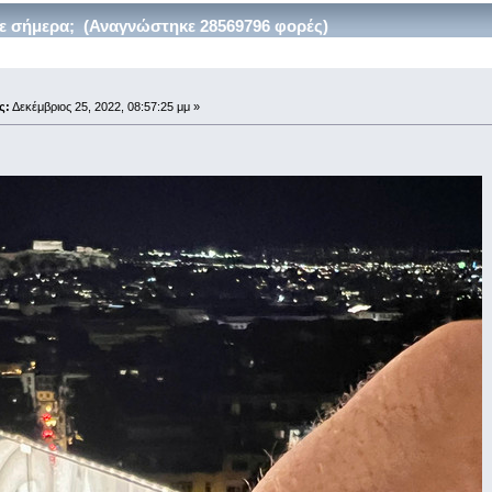
ε σήμερα; (Αναγνώστηκε 28569796 φορές)
;
ς:
Δεκέμβριος 25, 2022, 08:57:25 μμ »