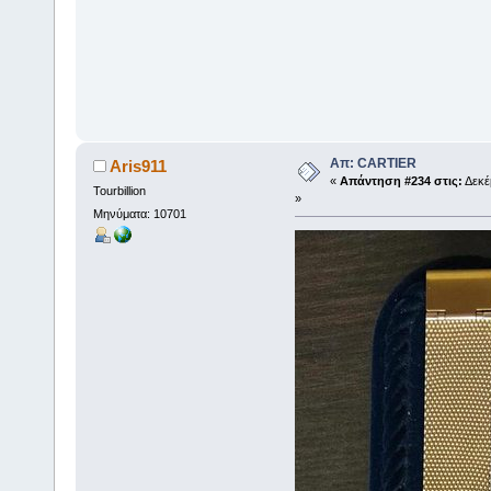
Απ: CARTIER
Aris911
«
Απάντηση #234 στις:
Δεκέμ
Tourbillion
»
Μηνύματα: 10701