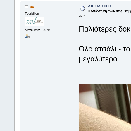
Απ: CARTIER
svl
«
Απάντηση #235 στις:
Φεβρ
Tourbillion
μμ »
Παλιότερες δοκ
Μηνύματα: 10979
Όλο ατσάλι - το
μεγαλύτερο.