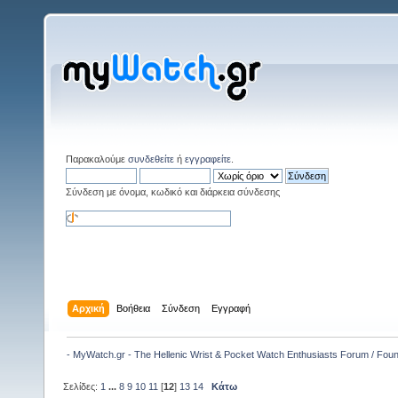
Παρακαλούμε
συνδεθείτε
ή
εγγραφείτε
.
Σύνδεση με όνομα, κωδικό και διάρκεια σύνδεσης
Αρχική
Βοήθεια
Σύνδεση
Εγγραφή
- MyWatch.gr - The Hellenic Wrist & Pocket Watch Enthusiasts Forum / Fou
Σελίδες:
1
...
8
9
10
11
[
12
]
13
14
Κάτω