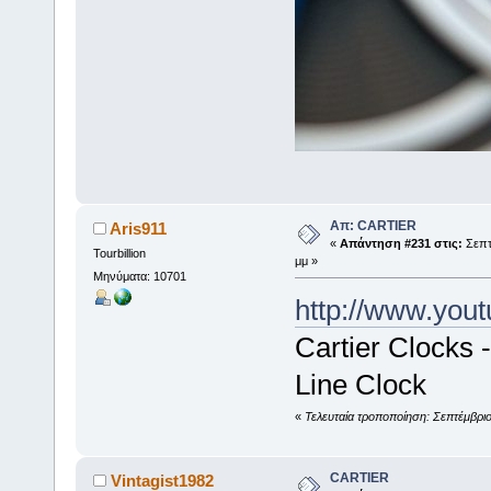
Απ: CARTIER
Aris911
«
Απάντηση #231 στις:
Σεπτέ
Tourbillion
μμ »
Μηνύματα: 10701
http://www.yo
Cartier Clocks 
Line Clock
«
Τελευταία τροποποίηση: Σεπτέμβριο
CARTIER
Vintagist1982