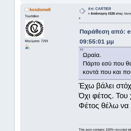
Απ: CARTIER
kosdome6
«
Απάντηση #226 στις:
Ιανου
Tourbillion
»
Παράθεση από: ex
09:55:01 μμ
Μηνύματα: 7259
Ωραία.
Πάρτο εσύ που θα
κοντά που και π
Έχω βάλει στόχ
Όχι φέτος. Του
Φέτος θέλω να 
This post contains 100% recycled el