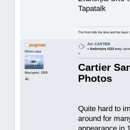
Tapatalk
The front tells the time and the back t
Απ: CARTIER
pugman
«
Απάντηση #222 στις:
Ιανου
50mm case
»
Cartier Sa
Μηνύματα: 1809
Photos
Quite hard to i
around for many,
appearance in 1