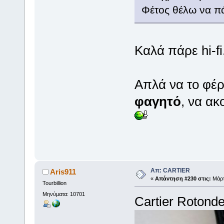
Φέτος θέλω να πά
Καλά πάρε hi-fi
Απλά να το φέ
φαγητό
, να ακ
Απ: CARTIER
Aris911
«
Απάντηση #230 στις:
Μάρτι
Tourbillion
Μηνύματα: 10701
Cartier Rotonde