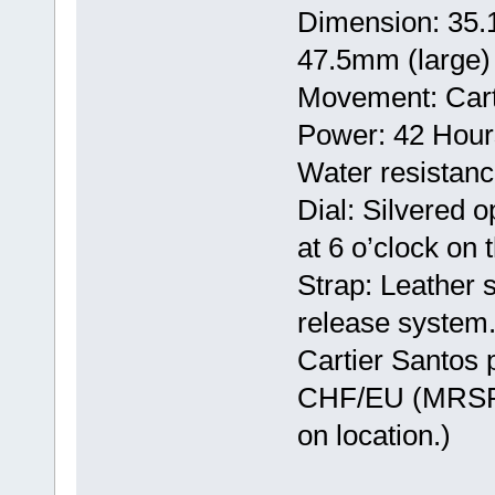
Dimension: 35.
47.5mm (large)
Movement: Cart
Power: 42 Hour
Water resistan
Dial: Silvered 
at 6 o’clock on 
Strap: Leather s
release system
Cartier Santos p
CHF/EU (MRSP i
on location.)