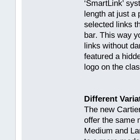
‘SmartLink’ sys
length at just a
selected links t
bar. This way y
links without 
featured a hidd
logo on the clas
Different Varia
The new Cartier
offer the same 
Medium and Lar