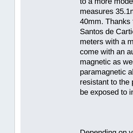
to a more mode
measures 35.1m
40mm. Thanks t
Santos de Carti
meters with a m
come with an au
magnetic as wel
paramagnetic all
resistant to th
be exposed to in
Depending on y