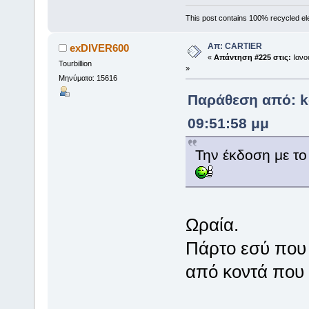
This post contains 100% recycled el
Απ: CARTIER
exDIVER600
«
Απάντηση #225 στις:
Ιανου
Tourbillion
»
Μηνύματα: 15616
Παράθεση από: k
09:51:58 μμ
Την έκδοση με το
Ωραία.
Πάρτο εσύ που 
από κοντά που