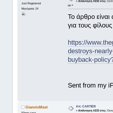
«
Απάντηση #232 στις:
Σεπτέ
Just Registered
μμ »
Μηνύματα: 24
Το άρθρο είναι
για τους φίλους
https://www.th
destroys-nearl
buyback-polic
Sent from my i
Απ: CARTIER
GiannisMast
«
Απάντηση #233 στις:
Οκτώ
50mm case