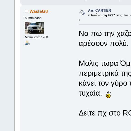
Απ: CARTIER
WasteG8
«
Απάντηση #227 στις:
Ιανου
50mm case
»
Να πω την χαζο
Μηνύματα: 1760
αρέσουν πολύ.
Μολις τωρα Όμως
περιμετρικά τη
κάνει τον γύρο 
τυχαία.
Δείτε πχ στο R