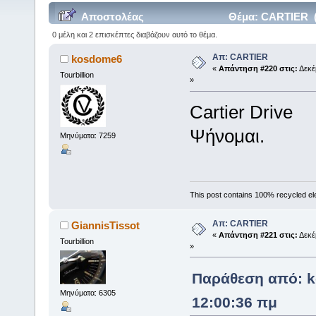
Αποστολέας
Θέμα: CARTIER (
0 μέλη και 2 επισκέπτες διαβάζουν αυτό το θέμα.
Απ: CARTIER
kosdome6
«
Απάντηση #220 στις:
Δεκέμ
Tourbillion
»
Cartier Drive
Ψήνομαι.
Μηνύματα: 7259
This post contains 100% recycled el
Απ: CARTIER
GiannisTissot
«
Απάντηση #221 στις:
Δεκέμ
Tourbillion
»
Παράθεση από: k
Μηνύματα: 6305
12:00:36 πμ