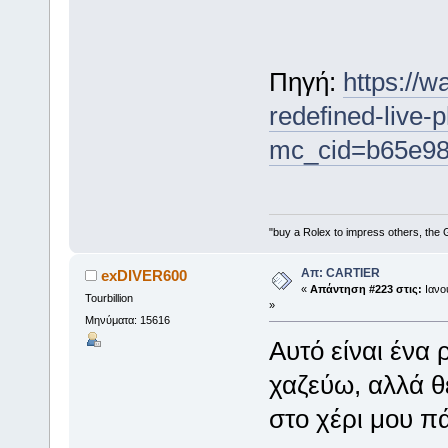
Πηγή:
https://w
redefined-live-
mc_cid=b65e98
"buy a Rolex to impress others, the 
Απ: CARTIER
exDIVER600
«
Απάντηση #223 στις:
Ιανου
Tourbillion
»
Μηνύματα: 15616
Αυτό είναι ένα
χαζεύω, αλλά θ
στο χέρι μου π