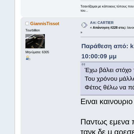
Τσαντίζομαι με κάποιους τύπους που 
του...
Απ: CARTIER
GiannisTissot
«
Απάντηση #228 στις:
Ιανου
Tourbillion
»
Παράθεση από: k
Μηνύματα: 6305
10:00:09 μμ
Έχω βάλει στόχο 
Του χρόνου μάλλ
Φέτος θέλω να πά
Ειναι καινουριο
Παντως εμενα π
τανκ δε μ αρεσε