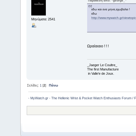
Παράθεση από: "george_"
εδω και ενα μηνα,εχωβαλει !
εδω
http://www.mywatch.gr/viewtop
Μηνύματα: 2541
Ωραίαιαιο ! ! !
_Jaeger Le Coultre_
The first Manufacture
in Valle'e de Joux.
Σελίδες:
1
[
2
]
Πάνω
- MyWatch.gr - The Hellenic Wrist & Pocket Watch Enthusiasts Forum /