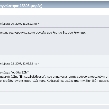
αγνώστηκε 15305 φορές)
κέμβριος 20, 2007, 11:26:22 πμ »
χω εναν στα γερμανικα.κοιτα μοντελα μου λες πιο θες σου λεω τιμες
κέμβριος 22, 2007, 12:06:52 πμ »
 υπάρχει "ομάδα ΕΖΜ".
μανικής λέξης "
E
insatz
Z
eit
M
esser", που σημαίνει μετρητής χρόνου αποστολών η οπ
υ χρειάζονταν στις αποστολές τους. Καθιερώθηκε μετά κι απο την Sinn διότι παρείχε 