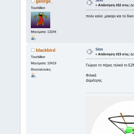
Sinn
george_
«
Απάντηση #22 στις:
Δε
Tourbillion
πολυ καλο ,μακαρι και το δικ
Μηνύματα: 13244
Sinn
blackbird
«
Απάντηση #23 στις:
Δε
Tourbillion
Μηνύματα: 10419
Γιώργο το πήρες τελικά το EZM
Θεσσαλονίκη
Φιλικά
Δημήτρης