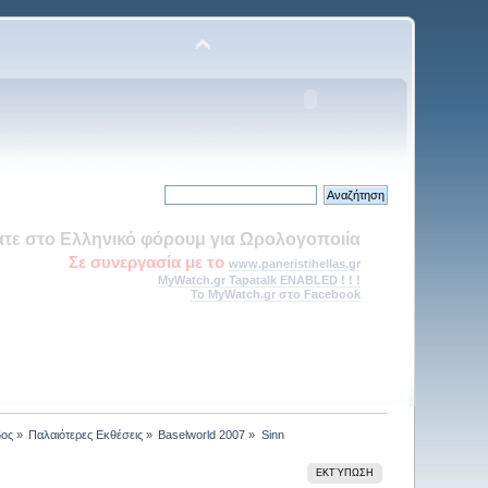
τε στο Ελληνικό φόρουμ για Ωρολογοποιία
Σε συνεργασία με το
www.paneristihellas.gr
MyWatch.gr Tapatalk ENABLED ! ! !
Το MyWatch.gr στο Facebook
δος
»
Παλαιότερες Εκθέσεις
»
Baselworld 2007
»
Sinn
ΕΚΤΎΠΩΣΗ