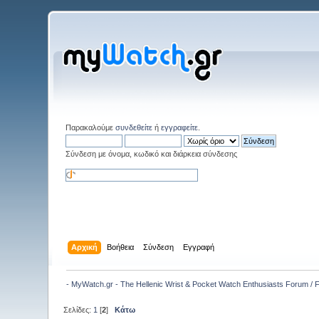
Παρακαλούμε
συνδεθείτε
ή
εγγραφείτε
.
Σύνδεση με όνομα, κωδικό και διάρκεια σύνδεσης
Αρχική
Βοήθεια
Σύνδεση
Εγγραφή
- MyWatch.gr - The Hellenic Wrist & Pocket Watch Enthusiasts Forum /
Σελίδες:
1
[
2
]
Κάτω