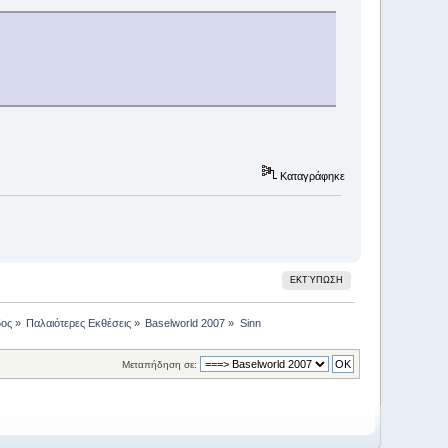
Καταγράφηκε
ΕΚΤΎΠΩΣΗ
δος
»
Παλαιότερες Εκθέσεις
»
Baselworld 2007
»
Sinn
Μεταπήδηση σε: