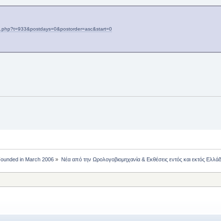
ic.php?t=933&postdays=0&postorder=asc&start=0
 Founded in March 2006
»
Νέα από την Ωρολογοβιομηχανία & Εκθέσεις εντός και εκτός Ελλά