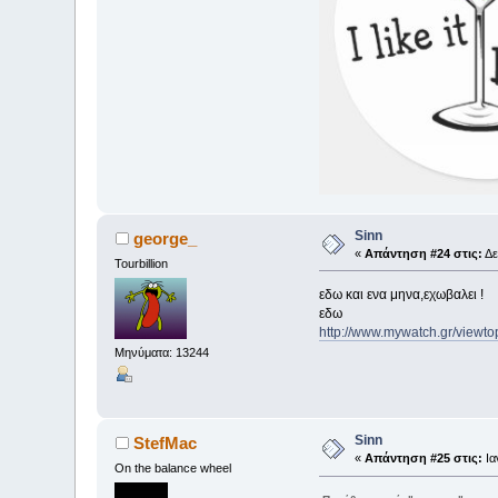
Sinn
george_
«
Απάντηση #24 στις:
Δε
Tourbillion
εδω και ενα μηνα,εχωβαλει !
εδω
http://www.mywatch.gr/viewt
Μηνύματα: 13244
Sinn
StefMac
«
Απάντηση #25 στις:
Ια
On the balance wheel