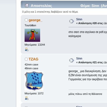
Αποστολέας
Θέμα: Sinn (Αν
0 μέλη και 1 επισκέπτης διαβάζουν αυτό το θέμα.
Sinn
george_
«
Απάντηση #20 στις:
Δε
Tourbillion
στο σαιτ στα αγγλικα σε pdf.ε
καλημερα
Μηνύματα: 13244
Sinn
TZAG
«
Απάντηση #21 στις:
Δε
42mm case
48mm case
george_ μια διευκρίνηση. Δεν
ΕΖΜ είναι συντόμευση της γερ
Γερμανίας για την ακρίβεια πο
Μηνύματα: 1072
μόλις πάνω από τη θάλασσα