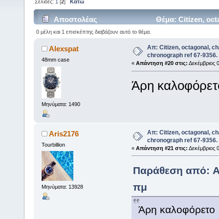
Σελίδες:
1
[
2
]
Κάτω
Αποστολέας
Θέμα: Citizen, oct
0 μέλη και 1 επισκέπτης διαβάζουν αυτό το θέμα.
(Αναγνώστηκε 7956 φορές)
Απ: Citizen, octagonal, c
Alexspat
chronograph ref 67-9356.
48mm case
«
Απάντηση #20 στις:
Δεκέμβριος 0
Άρη καλοφόρ
Μηνύματα: 1490
Απ: Citizen, octagonal, c
Aris2176
chronograph ref 67-9356.
Tourbillion
«
Απάντηση #21 στις:
Δεκέμβριος 0
Παράθεση από: Al
πμ
Μηνύματα: 13928
Άρη καλοφόρετ