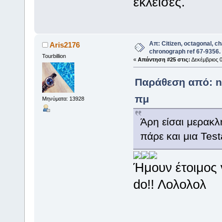
έκλεισες.
Απ: Citizen, octagonal, c
Aris2176
chronograph ref 67-9356.
Tourbillion
«
Απάντηση #25 στις:
Δεκέμβριος 0
Παράθεση από: ni
πμ
Μηνύματα: 13928
Άρη είσαι μερακ
πάρε και μια Tes
Ήμουν έτοιμος ν
do!! Λολολολ