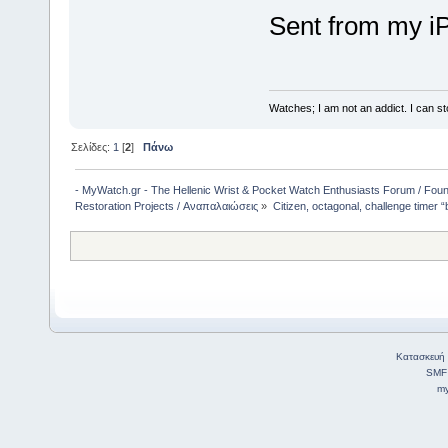
Sent from my i
Watches; I am not an addict. I can sto
Σελίδες:
1
[
2
]
Πάνω
- MyWatch.gr - The Hellenic Wrist & Pocket Watch Enthusiasts Forum / Fou
Restoration Projects / Αναπαλαιώσεις
»
Citizen, octagonal, challenge timer 
Κατασκευή 
SMF
my