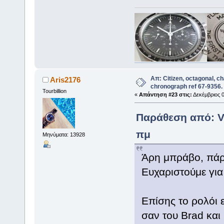
Απ: Citizen, octagonal, c
Aris2176
chronograph ref 67-9356.
Tourbillion
«
Απάντηση #23 στις:
Δεκέμβριος 0
Παράθεση από: Va
πμ
Μηνύματα: 13928
Άρη μπράβο, πάρ
Ευχαριστούμε για
Επίσης το ρολόι ε
σαν του Brad και θ