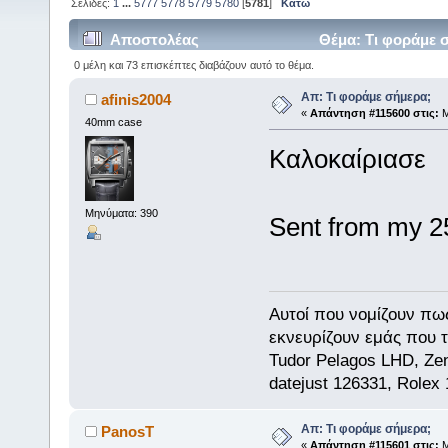
Σελίδες:
1
...
5777
5778
5779
5780
[
5781
]
Κάτω
Αποστολέας
Θέμα: Τι φοράμε 
0 μέλη και 73 επισκέπτες διαβάζουν αυτό το θέμα.
Απ: Τι φοράμε σήμερα;
afinis2004
«
Απάντηση #115600 στις:
Μ
40mm case
Καλοκαίριασε
Μηνύματα: 390
Sent from my 
Αυτοί που νομίζουν πω
εκνευρίζουν εμάς που τ
Tudor Pelagos LHD, Zen
datejust 126331, Rolex
Απ: Τι φοράμε σήμερα;
PanosT
«
Απάντηση #115601 στις:
Μ