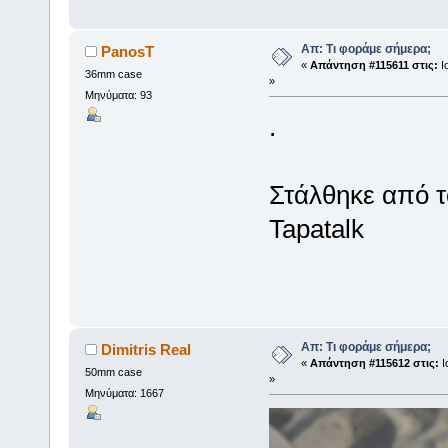
Απ: Τι φοράμε σήμερα;
PanosT
«
Απάντηση #115611 στις:
Ιο
36mm case
»
Μηνύματα: 93
.
Στάλθηκε από 
Tapatalk
Απ: Τι φοράμε σήμερα;
Dimitris Real
«
Απάντηση #115612 στις:
Ι
50mm case
»
Μηνύματα: 1667