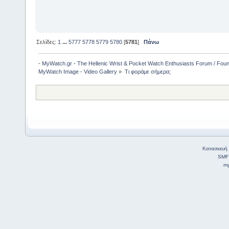
Σελίδες:
1
...
5777
5778
5779
5780
[
5781
]
Πάνω
- MyWatch.gr - The Hellenic Wrist & Pocket Watch Enthusiasts Forum / Fou
MyWatch Ιmage - Video Gallery
»
Τι φοράμε σήμερα;
Κατασκευή 
SMF
my