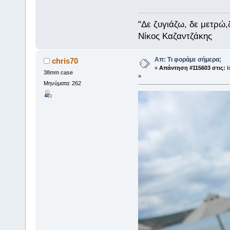
"Δε ζυγιάζω, δε μετρώ
Νίκος Καζαντζάκης
Απ: Τι φοράμε σήμερα;
chris70
«
Απάντηση #115603 στις:
Ι
38mm case
»
Μηνύματα: 262