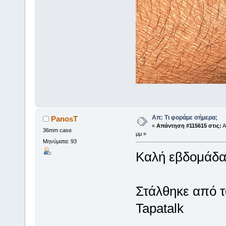
Απ: Τι φοράμε σήμερα;
PanosT
«
Απάντηση #115615 στις:
Α
36mm case
μμ »
Μηνύματα: 93
Καλή εβδομάδ
Στάλθηκε από 
Tapatalk