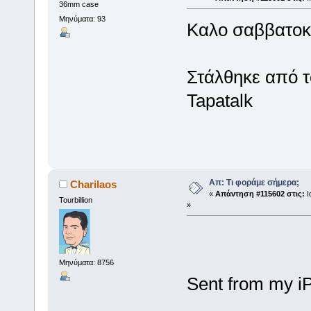
36mm case
Μηνύματα: 93
Καλο σαββατοκ
Στάλθηκε από 
Tapatalk
Απ: Τι φοράμε σήμερα;
Charilaos
«
Απάντηση #115602 στις:
Ι
Tourbillion
»
Μηνύματα: 8756
Sent from my i