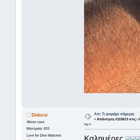
Απ: Τι φοράμε σήμερα;
Didorsi
«
Απάντηση #115613 στις:
Α
46mm case
πμ »
Μηνύματα: 833
Love for Dive Watches
Καλημέρες