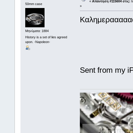
«
Απάντηση #115604 στις:
Ι
50mm case
»
Καλημερααααα
Μηνύματα: 1884
History is a set of lies agreed
upon. -Napoleon-
Sent from my i