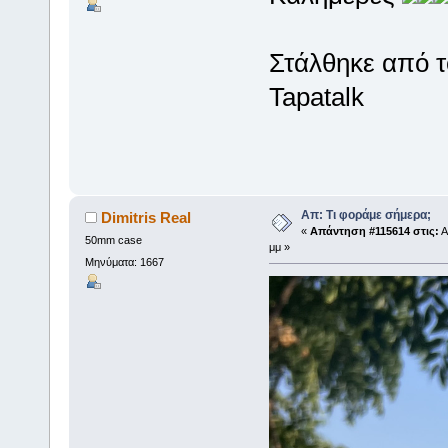
Στάλθηκε από 
Tapatalk
Απ: Τι φοράμε σήμερα;
Dimitris Real
«
Απάντηση #115614 στις:
Α
50mm case
μμ »
Μηνύματα: 1667