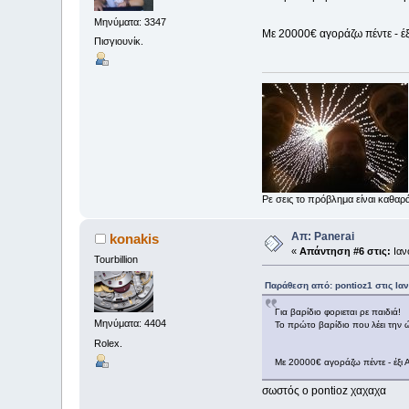
Μηνύματα: 3347
Με 20000€ αγοράζω πέντε - έξι
Πισγιουνίκ.
Ρε σεις το πρόβλημα είναι καθαρ
Απ: Panerai
konakis
«
Απάντηση #6 στις:
Ιαν
Tourbillion
Παράθεση από: pontioz1 στις Ιαν
Για βαρίδιο φοριεται ρε παιδιά!
Μηνύματα: 4404
Το πρώτο βαρίδιο που λέει την 
Rolex.
Με 20000€ αγοράζω πέντε - έξι Α
σωστός ο pontioz χαχαχα