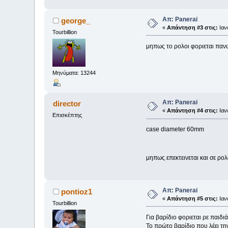
Απ: Panerai
george_
«
Απάντηση #3 στις:
Ιαν
Tourbillion
μηπως το ρολοι φοριεται παν
Μηνύματα: 13244
Απ: Panerai
director
«
Απάντηση #4 στις:
Ιαν
Επισκέπτης
case diameter 60mm
μηπως επεκτεινεται και σε ρο
Απ: Panerai
pontioz1
«
Απάντηση #5 στις:
Ιαν
Tourbillion
Για βαρίδιο φοριεται ρε παιδιά
Το πρώτο βαρίδιο που λέει τη