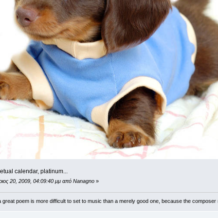
tual calendar, platinum...
ριος 20, 2009, 04:09:40 μμ από Nanagno
»
 great poem is more difficult to set to music than a merely good one, because the compose