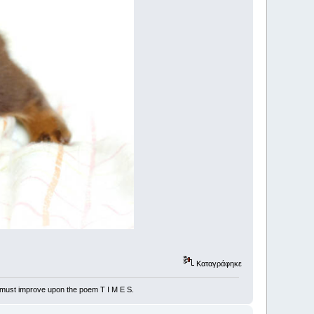
Καταγράφηκε
r must improve upon the poem T I M E S.