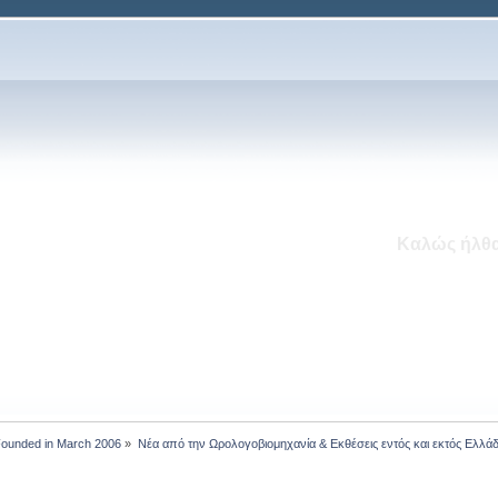
To MyWatch.gr δέχεται το μήνα 
Νέο Ενότητα: Εντός Εκ
 Founded in March 2006
»
Νέα από την Ωρολογοβιομηχανία & Εκθέσεις εντός και εκτός Ελλά