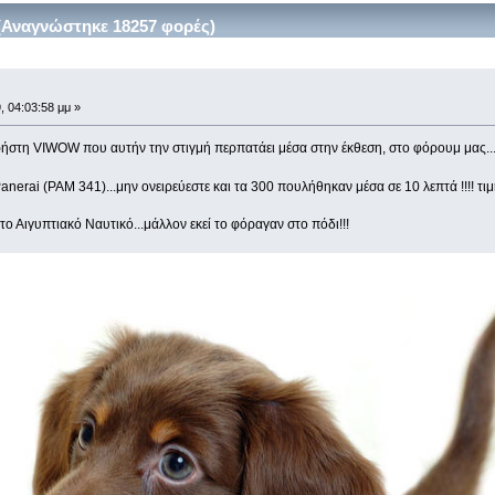
(Αναγνώστηκε 18257 φορές)
, 04:03:58 μμ »
ρήστη VIWOW που αυτήν την στιγμή περπατάει μέσα στην έκθεση, στο φόρουμ μας...
Panerai (PAM 341)...μην ονειρεύεστε και τα 300 πουλήθηκαν μέσα σε 10 λεπτά !!!!
 το Αιγυπτιακό Ναυτικό...μάλλον εκεί το φόραγαν στο πόδι!!!