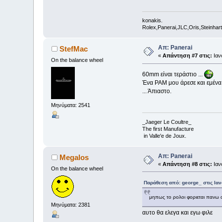
konakis.
Rolex,Panerai,JLC,Oris,Steinhart,
Απ: Panerai
StefMac
«
Απάντηση #7 στις:
Ιαν
On the balance wheel
60mm είναι τεράστιο ...
Ένα PAM μου άρεσε και εμένα κα
... Άπιαστο.
Μηνύματα: 2541
_Jaeger Le Coultre_
The first Manufacture
in Valle'e de Joux.
Απ: Panerai
Megalos
«
Απάντηση #8 στις:
Ιαν
On the balance wheel
Παράθεση από: george_ στις Ιαν
μηπως το ρολοι φοριεται πανω 
Μηνύματα: 2381
αυτο θα ελεγα και εγω φιλε