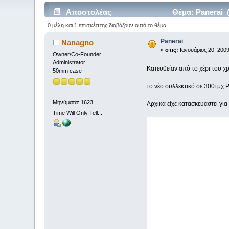
Αποστολέας
Θέμα: Panerai 
0 μέλη και 1 επισκέπτης διαβάζουν αυτό το θέμα.
Panerai
Nanagno
«
στις:
Ιανουάριος 20, 2009
Owner/Co-Founder
Administrator
Κατευθείαν από το χέρι του χ
50mm case
το νέο συλλεκτικό σε 300τμχ 
Μηνύματα: 1623
Αρχικά είχε κατασκευαστεί για
Time Will Only Tell...