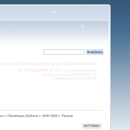
πάνω από 41.000 μοναδικές επισκέψεις, από την Ελλάδα και το
εξωτερικό!
τός και Επί τα Αυτά --> Η Γωνία του ερασιτέχνη Ωρολογοποιού
ΝΕΑ ΕΝΟΤΗΤΑ στα Τεχνικά θέματα
δος
»
Παλαιότερες Εκθέσεις
»
SIHH 2009
»
Panerai
ΕΚΤΎΠΩΣΗ