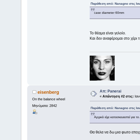
Παράθεση από: Nanagno στις Ιαν
case diameter 60mm
Το θέαμα είναι γελοίο.
Και δεν αναφέρομαι στο χέρι τ
Απ: Panerai
eisenberg
«
Απάντηση #2 στις:
Ιαν
On the balance wheel
Μηνύματα: 2842
Παράθεση από: Nanagno στις Ιαν
Αρχικά είχε κατασκευαστεί για το
Θα θελα να δω μια φωτο εποχ