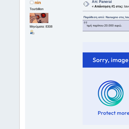
Απ: Panerai
nin
«
Απάντηση #1 στις:
Ιαν
Tourbillion
Παράθεση από: Nanagno στις Ιαν
τιμή περίπου 20.000 ευρώ.
Μηνύματα: 8308