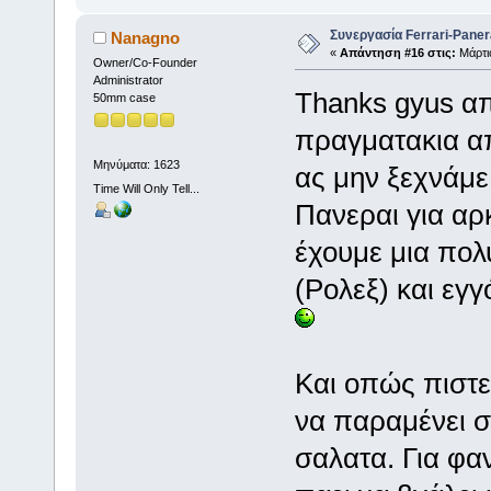
Συνεργασία Ferrari-Panera
Nanagno
«
Απάντηση #16 στις:
Μάρτιο
Owner/Co-Founder
Administrator
Thanks gyus α
50mm case
πραγματακια απ
Μηνύματα: 1623
ας μην ξεχνάμε
Time Will Only Tell...
Πανεραι για αρ
έχουμε μια πολ
(Ρολεξ) και εγγ
Και οπώς πιστευ
να παραμένει στ
σαλατα. Για φα