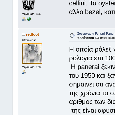
cellini. Τα oyst
αλλο bezel, κατ
Μηνύματα: 656
Συνεργασία Ferrari-Panera
redfoot
«
Απάντηση #15 στις:
Μάρτιο
48mm case
Η οποία ρόλεξ
ρολογια επι 10
Η panerai ξεκιν
Μηνύματα: 1286
του 1950 και ξ
σημαινει οτι α
της χρόνια τα ο
αριθμος των δι
΄της είναι αφυσ