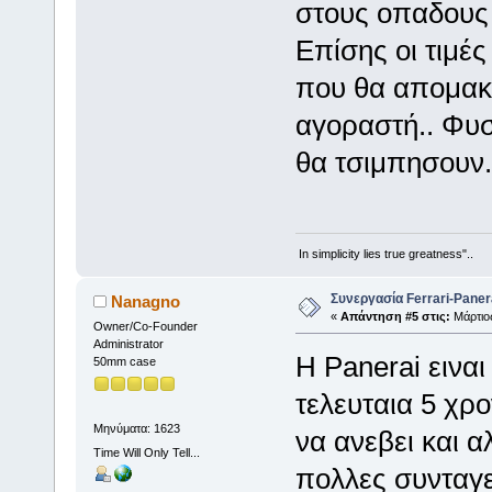
στους οπαδους τ
Επίσης οι τιμές
που θα απομακ
αγοραστή.. Φυσ
θα τσιμπησουν.
In simplicity lies true greatness"..
Συνεργασία Ferrari-Panera
Nanagno
«
Απάντηση #5 στις:
Μάρτιος
Owner/Co-Founder
Administrator
H Panerai ειναι
50mm case
τελευταια 5 χρον
Μηνύματα: 1623
να ανεβει και α
Time Will Only Tell...
πολλες συνταγε