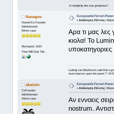
In simplicity lies true greatness"..
Συνεργασία Ferrari-Panera
Nanagno
«
Απάντηση #13 στις:
Μάρτιο
Owner/Co-Founder
Administrator
Αρα τι μας λες 
50mm case
κιολα! Το Lumin
Μηνύματα: 1623
υποκατηγοριες
Time Will Only Tell...
Ludwig van Beethoven said that a gre
must improve upon the poem T I M E
Συνεργασία Ferrari-Panera
akatsim
«
Απάντηση #14 στις:
Μάρτιο
CoFounder
Administrator
Αν εννοεις σειρ
44mm case
nostrum. Αντιστο