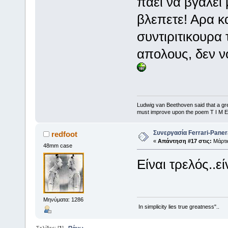
παει να βγάλει 
βλεπετε! Αρα κ
συντιριτικουρα 
απολους, δεν νο
Ludwig van Beethoven said that a gre
must improve upon the poem T I M E
Συνεργασία Ferrari-Panera
redfoot
«
Απάντηση #17 στις:
Μάρτιο
48mm case
Είναι τρελός..ε
Μηνύματα: 1286
In simplicity lies true greatness"..
Σελίδες: [
1
]
Πάνω