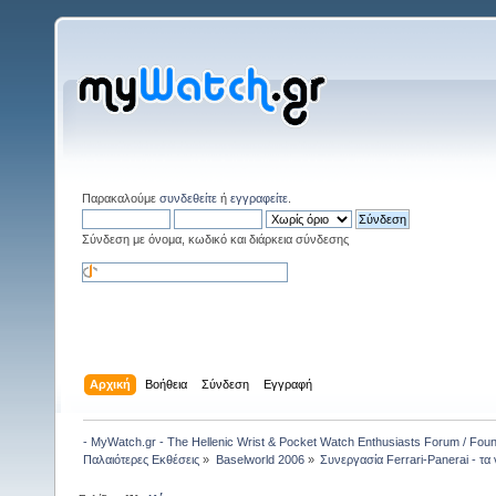
Παρακαλούμε
συνδεθείτε
ή
εγγραφείτε
.
Σύνδεση με όνομα, κωδικό και διάρκεια σύνδεσης
Αρχική
Βοήθεια
Σύνδεση
Εγγραφή
- MyWatch.gr - The Hellenic Wrist & Pocket Watch Enthusiasts Forum / Fou
Παλαιότερες Εκθέσεις
»
Baselworld 2006
»
Συνεργασία Ferrari-Panerai - τα