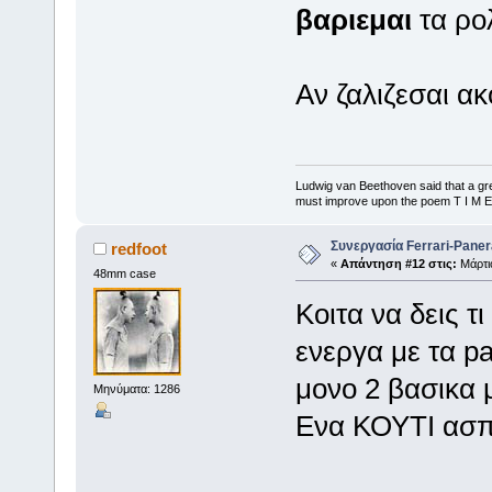
βαριεμαι
τα ρολ
Αν ζαλιζεσαι ακ
Ludwig van Beethoven said that a gre
must improve upon the poem T I M E
Συνεργασία Ferrari-Panera
redfoot
«
Απάντηση #12 στις:
Μάρτιο
48mm case
Κοιτα να δεις τ
ενεργα με τα pa
μονο 2 βασικα 
Μηνύματα: 1286
Ενα ΚΟΥΤΙ ασπ