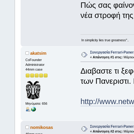
Πώς σας φαίνον
νέα στροφή της
In simplicity lies true greatness"..
Συνεργασία Ferrari-Panera
akatsim
«
Απάντηση #1 στις:
Μάρτιος
CoFounder
Administrator
Διαβαστε τι ξε
44mm case
των Πανεριστι. 
http://www.net
Μηνύματα: 656
Συνεργασία Ferrari-Panera
nomikosas
«
Απάντηση #2 στις:
Μάρτιος
46mm case