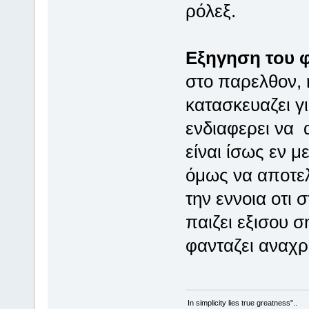
ρόλεξ.
Εξηγηση του 
στο παρελθον, 
κατασκευαζει γι
ενδιαφερει να α
είναι ίσως εν μ
όμως να αποτελ
την εννοια οτι
παιζει εξισου σ
φανταζει αναχρ
In simplicity lies true greatness"..