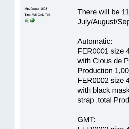
Μηνύματα: 1623
There will be 11
Time Will Only Tell...
July/August/Sep
Automatic:
FER0001 size 4
with Clous de Pa
Production 1,00
FER0002 size 4
with black mask
strap ,total Pro
GMT: