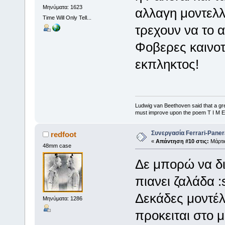
Μηνύματα: 1623
αλλαγη μοντελλ
Time Will Only Tell...
τρεχουν να το 
Φοβερες καινοτο
εκπληκτος!
Ludwig van Beethoven said that a gre
must improve upon the poem T I M E
Συνεργασία Ferrari-Panera
redfoot
«
Απάντηση #10 στις:
Μάρτιο
48mm case
Δε μπορώ να δι
πιανει ζαλάδα :
Δεκάδες μοντέλ
Μηνύματα: 1286
προκειται στο μ