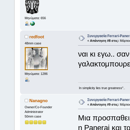
Μηνύματα: 656
Συνεργασία Ferrari-Panera
redfoot
«
Απάντηση #8 στις:
Μάρτιος
48mm case
ναι κι εγω.. σαν
γαλακτομπουρεκ
Μηνύματα: 1286
In simplicity lies true greatness"..
Συνεργασία Ferrari-Panera
Nanagno
«
Απάντηση #9 στις:
Μάρτιος
Owner/Co-Founder
Administrator
Μια προσπαθεια
50mm case
η Panerai και τ