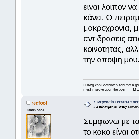
ειναι λοιπον να
κάνει. Ο πειρα
μακροχρονια, 
αντιδρασεις απ
κοινοτητας, αλ
την αποψη μου
Ludwig van Beethoven said that a gre
must improve upon the poem T I M E
Συνεργασία Ferrari-Panera
redfoot
«
Απάντηση #6 στις:
Μάρτιος
48mm case
Συμφωνω με το
το κακο είναι οτ