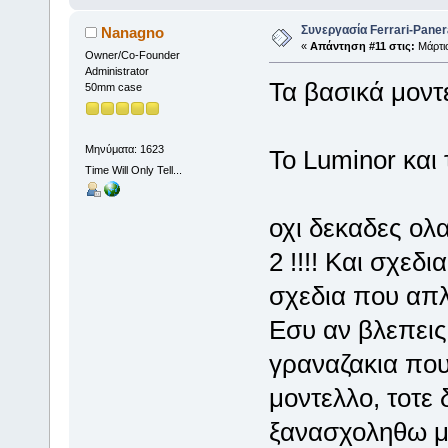
Συνεργασία Ferrari-Panera
Nanagno
«
Απάντηση #11 στις:
Μάρτιο
Owner/Co-Founder
Administrator
Τα βασικά μοντε
50mm case
Μηνύματα: 1623
Το Luminor και 
Time Will Only Tell...
οχι δεκαδες ολ
2 !!!! Και σχεδ
σχεδια που απλ
Εσυ αν βλεπεις
γραναζακια που
μοντελλο, τοτε 
ξανασχοληθω με