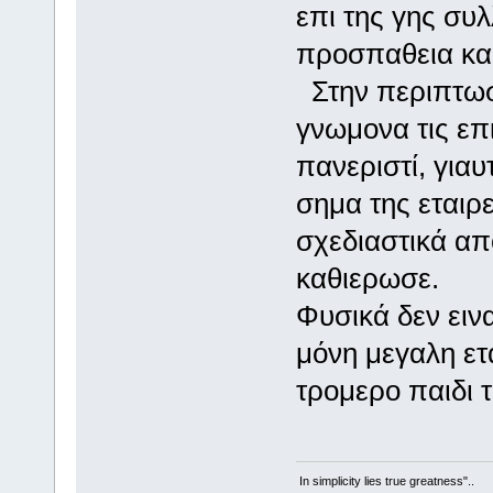
επι της γης συλ
προσπαθεια και
Στην περιπτωση
γνωμονα τις επι
πανεριστί, για
σημα της εταιρ
σχεδιαστικά απ
καθιερωσε.
Φυσικά δεν εινα
μόνη μεγαλη ετ
τρομερο παιδι τ
In simplicity lies true greatness"..