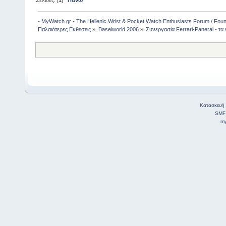
- MyWatch.gr - The Hellenic Wrist & Pocket Watch Enthusiasts Forum / Fou
Παλαιότερες Εκθέσεις
»
Baselworld 2006
»
Συνεργασία Ferrari-Panerai - τα
Κατασκευή 
SMF
my