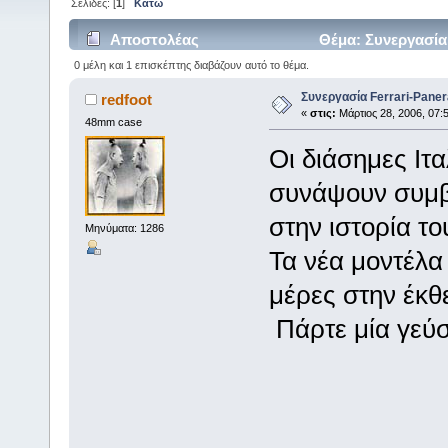
Σελίδες: [
1
]
Κάτω
Αποστολέας
Θέμα: Συνεργασία 
0 μέλη και 1 επισκέπτης διαβάζουν αυτό το θέμα.
Συνεργασία Ferrari-Panera
redfoot
«
στις:
Μάρτιος 28, 2006, 07:
48mm case
Οι διάσημες Ιτ
συνάψουν συμβ
στην ιστορία το
Μηνύματα: 1286
Τα νέα μοντέλα
μέρες στην έκθ
Πάρτε μία γεύσ