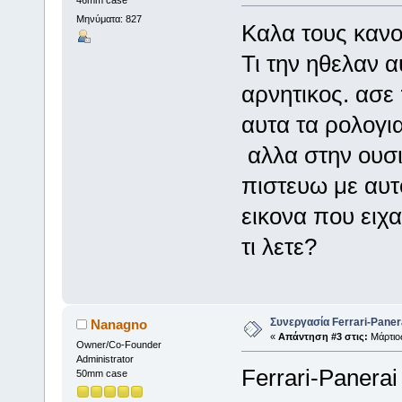
Μηνύματα: 827
Kαλα τους κανο
Τι την ηθελαν α
αρνητικος. ασε
αυτα τα ρολογια
αλλα στην ουσ
πιστευω με αυτ
εικονα που ειχα
τι λετε?
Συνεργασία Ferrari-Panera
Nanagno
«
Απάντηση #3 στις:
Μάρτιος
Owner/Co-Founder
Administrator
Ferrari-Panera
50mm case