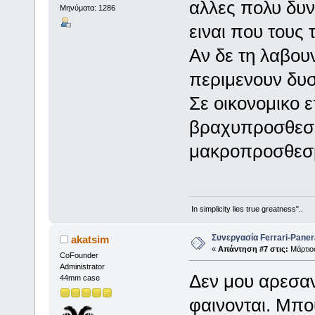
αλλες πολυ δυ
Μηνύματα: 1286
ειναι που τους τ
Αν δε τη λαβου
περιμενουν δυσ
Σε οικονομικο 
βραχυπροσθεσμα
μακροπροσθεσ
In simplicity lies true greatness"..
Συνεργασία Ferrari-Panera
akatsim
«
Απάντηση #7 στις:
Μάρτιος
CoFounder
Administrator
Δεν μου αρεσα
44mm case
φαινονται. Μπο