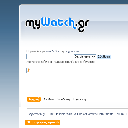
Παρακαλούμε
συνδεθείτε
ή
εγγραφείτε
.
Σύνδεση με όνομα, κωδικό και διάρκεια σύνδεσης
Αρχική
Βοήθεια
Σύνδεση
Εγγραφή
- MyWatch.gr - The Hellenic Wrist & Pocket Watch Enthusiasts Forum /
Πληροφορίες προφίλ