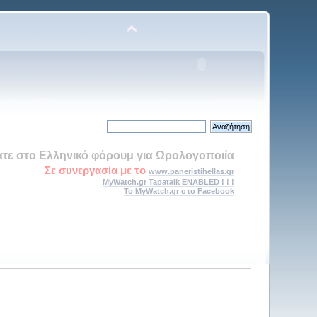
τε στο Ελληνικό φόρουμ για Ωρολογοποιία
Σε συνεργασία με το
www.paneristihellas.gr
MyWatch.gr Tapatalk ENABLED ! ! !
Το MyWatch.gr στο Facebook