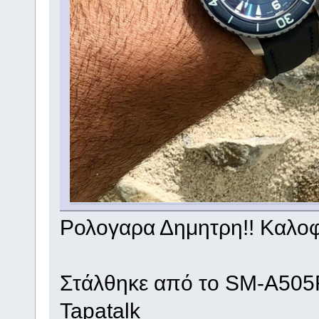
Ρολογαρα Δημητρη!! Καλοφο
Στάλθηκε από το SM-A505
Tapatalk