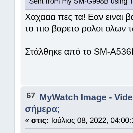
Sent from my SM-G998B using T
Χαχααα πες τα! Εαν ειναι β
το πιο βαρετο ρολοι ολων τ
Στάλθηκε από το SM-A536B
67
MyWatch Ιmage - Vide
σήμερα;
«
στις:
Ιούλιος 08, 2022, 04:00: