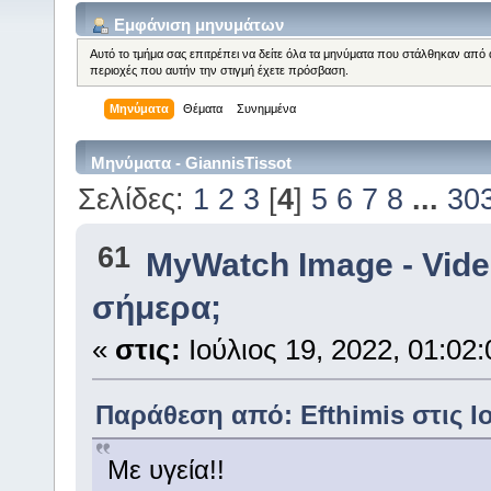
Εμφάνιση μηνυμάτων
Αυτό το τμήμα σας επιτρέπει να δείτε όλα τα μηνύματα που στάλθηκαν από 
περιοχές που αυτήν την στιγμή έχετε πρόσβαση.
Μηνύματα
Θέματα
Συνημμένα
Μηνύματα - GiannisTissot
Σελίδες:
1
2
3
[
4
]
5
6
7
8
...
30
61
MyWatch Ιmage - Vide
σήμερα;
«
στις:
Ιούλιος 19, 2022, 01:02
Παράθεση από: Efthimis στις Ιο
Με υγεία!!