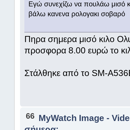
Εγώ συνεχίζω να πουλάω μισό κι
βάλω κανενα ρολογακι σοβαρό
Πηρα σημερα μισό κιλο Ολυ
προσφορα 8.00 ευρώ το κι
Στάλθηκε από το SM-A536B
66
MyWatch Ιmage - Vide
σήμερα;