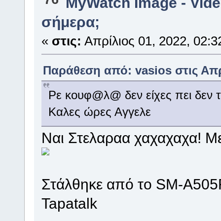
MyWatch Ιmage - Vide
σήμερα;
«
στις:
Απρίλιος 01, 2022, 02:3
Παράθεση από: vasios στις Απρί
Ρε κουφ@λ@ δεν είχες πει δεν 
Καλες ώρες Αγγελε
Ναι Στελαραα χαχαχαχα! Με
Στάλθηκε από το SM-A505
Tapatalk