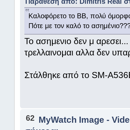
Παράθεση από: Dimitris Real στι
Καλοφόρετο το ΒΒ, πολύ όμορφο
Πότε με τον καλό το ασημένιο??
Το ασημενιο δεν μ αρεσει..
τρελλαινομαι αλλα δεν υπαρχ
Στάλθηκε από το SM-A536B
62
MyWatch Ιmage - Vide