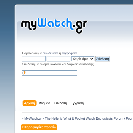
Παρακαλούμε
συνδεθείτε
ή
εγγραφείτε
.
Σύνδεση με όνομα, κωδικό και διάρκεια σύνδεσης
Αρχική
Βοήθεια
Σύνδεση
Εγγραφή
- MyWatch.gr - The Hellenic Wrist & Pocket Watch Enthusiasts Forum / Fou
Πληροφορίες προφίλ