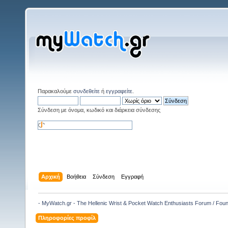
Παρακαλούμε
συνδεθείτε
ή
εγγραφείτε
.
Σύνδεση με όνομα, κωδικό και διάρκεια σύνδεσης
Αρχική
Βοήθεια
Σύνδεση
Εγγραφή
- MyWatch.gr - The Hellenic Wrist & Pocket Watch Enthusiasts Forum / Fou
Πληροφορίες προφίλ