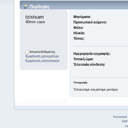
Περίληψη
tzistsam 
Μηνύματα:
40mm case
Προσωπικό κείμενο:
Φύλο:
Ηλικία:
Τόπος:
Αποσυνδεδεμένος
Ημερομηνία εγγραφής:
Εμφάνιση μηνυμάτων
Τοπική ώρα:
Εμφάνιση στατιστικών
Τελευταία σύνδεση:
Υπογραφή:
Τελειώσαμε και μείναμε μονάχοι.
Κατασκευή 
SMF
my