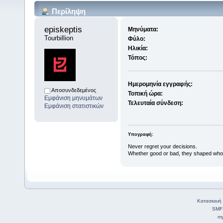
Περίληψη
episkeptis 
Μηνύματα:
Tourbillion
Φύλο:
Ηλικία:
Τόπος:
Ημερομηνία εγγραφής:
Αποσυνδεδεμένος
Τοπική ώρα:
Εμφάνιση μηνυμάτων
Τελευταία σύνδεση:
Εμφάνιση στατιστικών
Υπογραφή:
Never regret your decisions.
Whether good or bad, they shaped who
Κατασκευή 
SMF
my