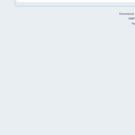
Κατασκευή 
SMF
my