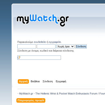
Παρακαλούμε
συνδεθείτε
ή
εγγραφείτε
.
Σύνδεση με όνομα, κωδικό και διάρκεια σύνδεσης
Αρχική
Βοήθεια
Σύνδεση
Εγγραφή
- MyWatch.gr - The Hellenic Wrist & Pocket Watch Enthusiasts Forum / Fou
Πληροφορίες προφίλ