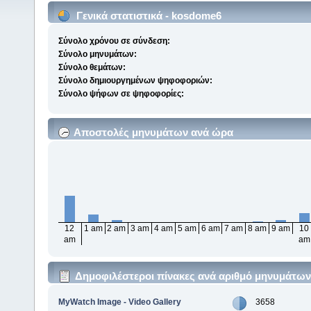
Γενικά στατιστικά - kosdome6
Σύνολο χρόνου σε σύνδεση:
Σύνολο μηνυμάτων:
Σύνολο θεμάτων:
Σύνολο δημιουργημένων ψηφοφοριών:
Σύνολο ψήφων σε ψηφοφορίες:
Αποστολές μηνυμάτων ανά ώρα
12
1 am
2 am
3 am
4 am
5 am
6 am
7 am
8 am
9 am
10
am
am
Δημοφιλέστεροι πίνακες ανά αριθμό μηνυμάτων
MyWatch Ιmage - Video Gallery
3658