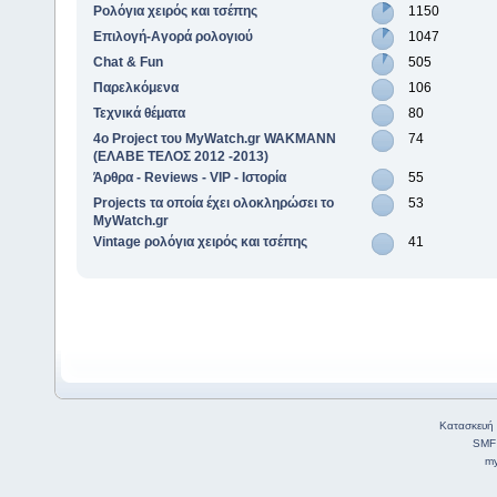
Ρολόγια χειρός και τσέπης
1150
Επιλογή-Αγορά ρολογιού
1047
Chat & Fun
505
Παρελκόμενα
106
Τεχνικά θέματα
80
4o Project του MyWatch.gr WAKMANN
74
(ΕΛΑΒΕ ΤΕΛΟΣ 2012 -2013)
Άρθρα - Reviews - VIP - Ιστορία
55
Projects τα οποία έχει ολοκληρώσει το
53
MyWatch.gr
Vintage ρολόγια χειρός και τσέπης
41
Κατασκευή 
SMF
my