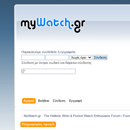
Παρακαλούμε
συνδεθείτε
ή
εγγραφείτε
.
Σύνδεση με όνομα, κωδικό και διάρκεια σύνδεσης
Αρχική
Βοήθεια
Σύνδεση
Εγγραφή
- MyWatch.gr - The Hellenic Wrist & Pocket Watch Enthusiasts Forum / Fou
Πληροφορίες προφίλ