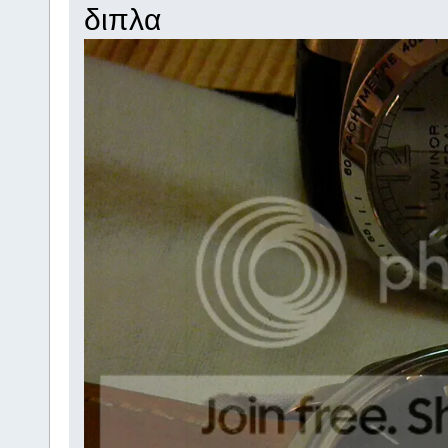
διπλα