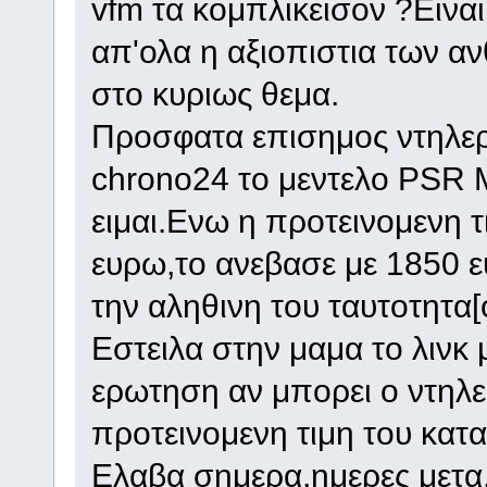
vfm τα κομπλικεισον ?Εινα
απ'ολα η αξιοπιστια των α
στο κυριως θεμα.
Προσφατα επισημος ντηλερ
chrono24 το μεντελο PSR 
ειμαι.Ενω η προτεινομενη τ
ευρω,το ανεβασε με 1850 
την αληθινη του ταυτοτητα[
Εστειλα στην μαμα το λινκ 
ερωτηση αν μπορει ο ντηλε
προτεινομενη τιμη του κατ
Ελαβα σημερα,ημερες μετα