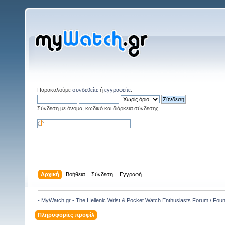
Παρακαλούμε
συνδεθείτε
ή
εγγραφείτε
.
Σύνδεση με όνομα, κωδικό και διάρκεια σύνδεσης
Αρχική
Βοήθεια
Σύνδεση
Εγγραφή
- MyWatch.gr - The Hellenic Wrist & Pocket Watch Enthusiasts Forum / Fou
Πληροφορίες προφίλ