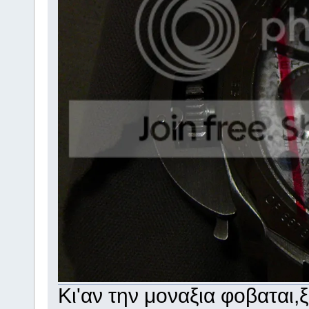
Κι'αν την μοναξια φοβαται,ξ