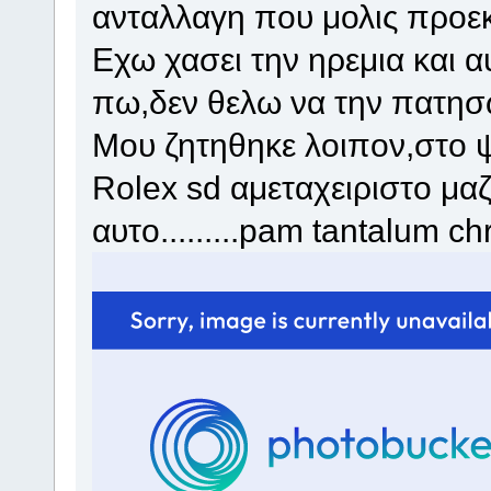
ανταλλαγη που μολις προε
Εχω χασει την ηρεμια και 
πω,δεν θελω να την πατησ
Μου ζητηθηκε λοιπον,στο 
Rolex sd αμεταχειριστο μαζ
αυτο.........pam tantalum ch