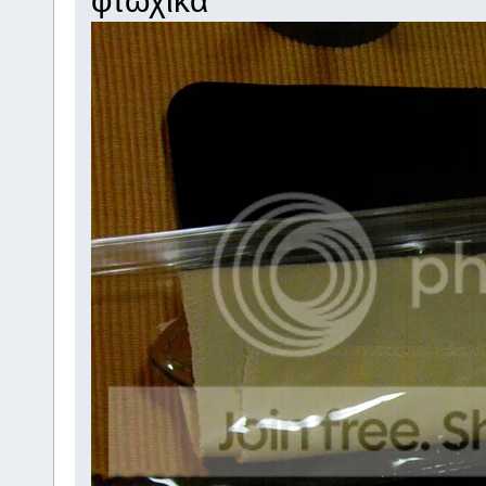
φτωχικα