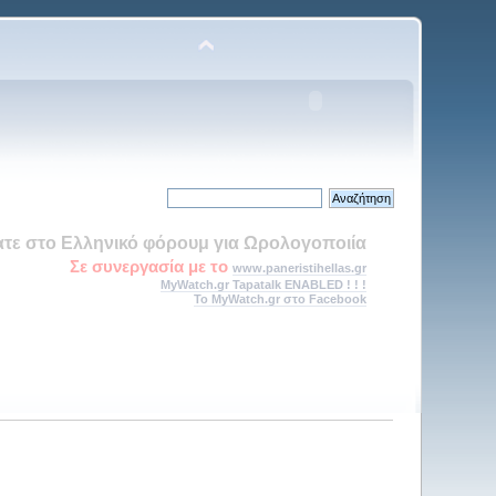
τε στο Ελληνικό φόρουμ για Ωρολογοποιία
Σε συνεργασία με το
www.paneristihellas.gr
MyWatch.gr Tapatalk ENABLED ! ! !
Το MyWatch.gr στο Facebook