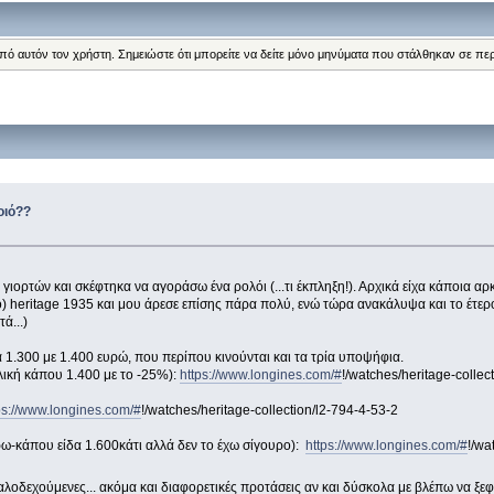
από αυτόν τον χρήστη. Σημειώστε ότι μπορείτε να δείτε μόνο μηνύματα που στάλθηκαν σε πε
οιό??
 γιορτών και σκέφτηκα να αγοράσω ένα ρολόι (...τι έκπληξη!). Αρχικά είχα κάποια 
ικο) heritage 1935 και μου άρεσε επίσης πάρα πολύ, ενώ τώρα ανακάλυψα και το έτερ
ά...)
α 1.300 με 1.400 ευρώ, που περίπου κινούνται και τα τρία υποψήφια.
λική κάπου 1.400 με το -25%):
https://www.longines.com/#
!/watches/heritage-collec
ps://www.longines.com/#
!/watches/heritage-collection/l2-794-4-53-2
ρω-κάπου είδα 1.600κάτι αλλά δεν το έχω σίγουρο):
https://www.longines.com/#
!/wa
αλοδεχούμενες... ακόμα και διαφορετικές προτάσεις αν και δύσκολα με βλέπω να ξε