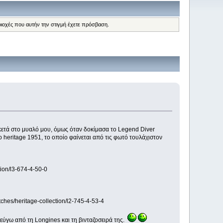
ριοχές που αυτήν την στιγμή έχετε πρόσβαση.
αρκετά στο μυαλό μου, όμως όταν δοκίμασα το Legend Diver
ο heritage 1951, το οποίο φαίνεται από τις φωτό τουλάχιστον
tion/l3-674-4-50-0
tches/heritage-collection/l2-745-4-53-4
φεύγω από τη Longines και τη βινταζοσειρά της.