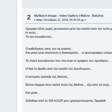
2
MyWatch Ιmage - Video Gallery
/
Μάλτα - Βαλέττα
«
στις:
Οκτώβριος 21, 2016, 04:30:34 μμ »
Ομορφη πόλη χωρίς αυτοκινητα μετα την εισοδο απο την πυλη μ
Η πυλη...
Το νεο κοινοβουλιο...
Ο καθεδρικος ναος του αγ.Ιωαννη...
Και μεσα ηταν απιστευτη η διακοσμηση.... οι φωτογραφιες υστερ
Το παλιο κοινοβουλιο που πια ειναι το γραφειο του προεδρου....
Η θεα το βραδυ απο την εισοδο του ξενοδοχειου...
Η κεντρικη τραπεζα της Μαλτας...
Βολτα σημερα στην παλια πολη της Μεδινα.... εξω απο τα τειχη...
Και μεσα....
Στάλθηκε από το SM-A310F μου χρησιμοποιώντας Tapatalk