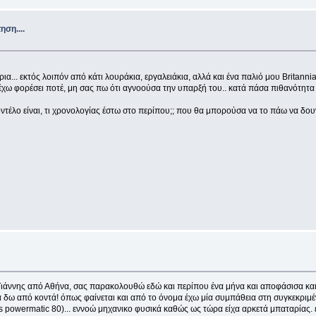
ση....
ια... εκτός λοιπόν από κάτι λουράκια, εργαλειάκια, αλλά και ένα παλιό μου Britan
έχω φορέσει ποτέ, μη σας πω ότι αγνοούσα την υπαρξή του.. κατά πάσα πιθανότητα 
μοντέλο είναι, τι χρονολογίας έστω στο περίπου;; που θα μπορούσα να το πάω να δουν
Γιάννης από Αθήνα, σας παρακολουθώ εδώ και περίπου ένα μήνα και αποφάσισα και
α δω από κοντά! όπως φαίνεται και από το όνομα έχω μία συμπάθεια στη συγκεκριμέ
s powermatic 80)... εννοώ μηχανικο φυσικά καθώς ως τώρα είχα αρκετά μπαταρίας. 