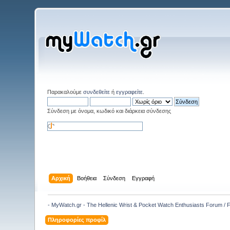
Παρακαλούμε
συνδεθείτε
ή
εγγραφείτε
.
Σύνδεση με όνομα, κωδικό και διάρκεια σύνδεσης
Αρχική
Βοήθεια
Σύνδεση
Εγγραφή
- MyWatch.gr - The Hellenic Wrist & Pocket Watch Enthusiasts Forum /
Πληροφορίες προφίλ