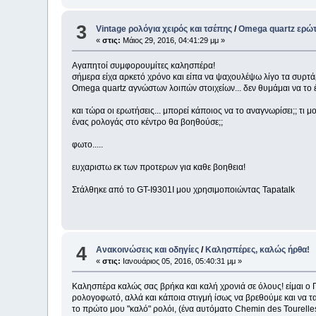
3
Vintage ρολόγια χειρός και τσέπης
/
Omega quartz ερώτη
«
στις:
Μάιος 29, 2016, 04:41:29 μμ »
Αγαπητοί συμφορουμίτες καλησπέρα!
σήμερα είχα αρκετό χρόνο και είπα να ψαχουλέψω λίγο τα συρτάρ
Omega quartz αγνώστων λοιπών στοιχείων... δεν θυμάμαι να το 
και τώρα οι ερωτήσεις... μπορεί κάποιος να το αναγνωρίσει;; τι 
ένας ρολογάς στο κέντρο θα βοηθούσε;;
φωτο.....
ευχαριστω εκ των προτερων για καθε βοηθεια!
Στάλθηκε από το GT-I9301I μου χρησιμοποιώντας Tapatalk
4
Ανακοινώσεις και οδηγίες
/
Καλησπέρες, καλώς ήρθα!
«
στις:
Ιανουάριος 05, 2016, 05:40:31 μμ »
Καλησπέρα καλώς σας βρήκα και καλή χρονιά σε όλους! είμαι ο 
ρολογοφωτό, αλλά και κάποια στιγμή ίσως να βρεθούμε και να τ
το πρώτο μου "καλό" ρολόι, (ένα αυτόματο Chemin des Tourelle