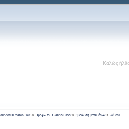
Καλώς ήλθα
 Founded in March 2006
»
Προφίλ του GiannisTissot
»
Εμφάνιση μηνυμάτων
»
Θέματα