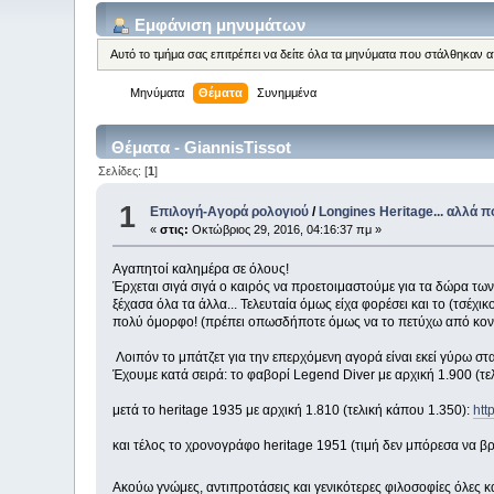
Εμφάνιση μηνυμάτων
Αυτό το τμήμα σας επιτρέπει να δείτε όλα τα μηνύματα που στάλθηκαν 
Μηνύματα
Θέματα
Συνημμένα
Θέματα - GiannisTissot
Σελίδες: [
1
]
1
Επιλογή-Αγορά ρολογιού
/
Longines Heritage... αλλά π
«
στις:
Οκτώβριος 29, 2016, 04:16:37 πμ »
Αγαπητοί καλημέρα σε όλους!
Έρχεται σιγά σιγά ο καιρός να προετοιμαστούμε για τα δώρα των
ξέχασα όλα τα άλλα... Τελευταία όμως είχα φορέσει και το (τσέχ
πολύ όμορφο! (πρέπει οπωσδήποτε όμως να το πετύχω από κοντ
Λοιπόν το μπάτζετ για την επερχόμενη αγορά είναι εκεί γύρω στ
Έχουμε κατά σειρά: το φαβορί Legend Diver με αρχική 1.900 (τε
μετά το heritage 1935 με αρχική 1.810 (τελική κάπου 1.350):
htt
και τέλος το χρονογράφο heritage 1951 (τιμή δεν μπόρεσα να β
Ακούω γνώμες, αντιπροτάσεις και γενικότερες φιλοσοφίες όλες κ