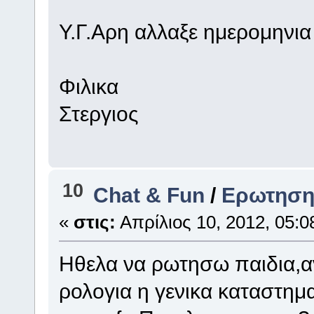
Υ.Γ.Αρη αλλαξε ημερομηνια 
Φιλικα
Στεργιος
10
Chat & Fun
/
Ερωτηση 
«
στις:
Απρίλιος 10, 2012, 05:0
Hθελα να ρωτησω παιδια,α
ρολογια η γενικα καταστημ