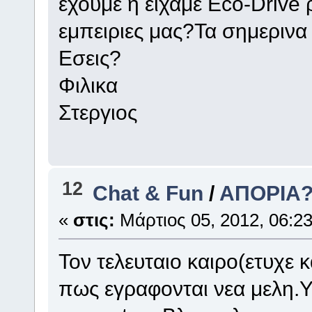
εχουμε η ειχαμε Eco-Drive 
εμπειριες μας?Τα σημερινα 
Εσεις?
Φιλικα
Στεργιος
12
Chat & Fun
/
AΠΟΡΙΑ?
«
στις:
Μάρτιος 05, 2012, 06:23
Τον τελευταιο καιρο(ετυχε 
πως εγραφονται νεα μελη.