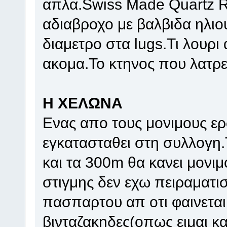
απλα.Swiss Made Quartz 
αδιαβροχο με βαλβιδα ηλιο
διαμετρο στα lugs.Τι λουρ
ακομα.Το κτηνος που λατρ
Η ΧΕΛΩΝΑ
Ενας απο τους μονιμους ερω
εγκατασταθει στη συλλογη.Τ
και τα 300m θα κανει μονιμ
στιγμης δεν εχω πειραματισ
πασπαρτου απ οτι φαινεται.
βινταζακηδες(οπως ειμαι κ