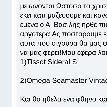
μειωνονται.Ωστοσο τα χρισ
εκει κατι μαζευουμε και κα
εμενα ο Αι Βασιλης ηρθε πι
αργοτερα.Ας ποσταρουμε ε
αυτα που σιγουρα θα μας φ
να μας φερει!Μου εφερα λο
1)Τissot Sideral S
2)Οmega Seamaster Vinta
Kαι θα ηθελα ενα φθηνο κα