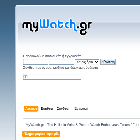
Παρακαλούμε
συνδεθείτε
ή
εγγραφείτε
.
Σύνδεση με όνομα, κωδικό και διάρκεια σύνδεσης
Αρχική
Βοήθεια
Σύνδεση
Εγγραφή
- MyWatch.gr - The Hellenic Wrist & Pocket Watch Enthusiasts Forum / Fou
Πληροφορίες προφίλ