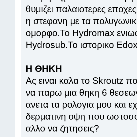
θυμιζει παλαιοτερες εποχες
η στεφανη με τα πολυγωνικ
ομορφο.Το Hydromax ενιωσε
Hydrosub.Το ιστορικο Edox
Η ΘΗΚΗ
Ας ειναι καλα το Skroutz π
να παρω μια θηκη 6 θεσεων
ανετα τα ρολογια μου και ε
δερματινη οψη που ωστοσο δ
αλλο να ζητησεις?