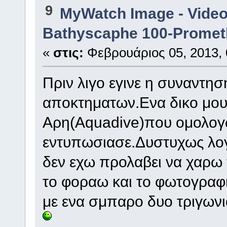
9
MyWatch Ιmage - Video
Bathyscaphe 100-Promet
«
στις:
Φεβρουάριος 05, 2013, 
Πριν λιγο εγινε η συναντη
αποκτηματων.Ενα δικο μου
Αρη(Aquadive)που ομολογω
εντυπωσιασε.Δυστυχως λογ
δεν εχω προλαβει να χαρω τ
το φοραω και το φωτογραφ
με ενα σμπαρο δυο τριγωνι