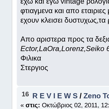
εχω και εγω vintage ρολογι
φτιαγμενα και απο εταιριε
εχουν κλεισει δυστυχως,τα
Απο αριστερα προς τα δεξι
Ector,LaOra,Lorenz,Seiko 
Φιλικα
Στεργιος
16
R E V I E W S
/
Zeno T
«
στις:
Οκτώβριος 02, 2011, 12: