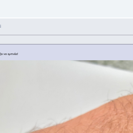
;
ι να εμπνέει!