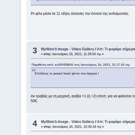
Ρε φίλε μέσα σε 11 λέξεις έκλεισες την έννοια της ευδαιμονίας.
3
MyWatch Ιmage - Video Gallery
/
Απ: Τι φοράμε σήμερα
«
στις:
Ιανουάριος 16, 2021, 11:28:50 πμ »
Παράθεση από: exDIVER600 στις Ιανουάριος 16, 2021, 11:17:16 πμ
Επιτέλους το φυσικό λευκό φόντο που έψαχνα !
Αν τραβάς με τη μηχανή, ανέβα +1 (ή +2) στοπ, για να φαίνεται το
50€.
4
MyWatch Ιmage - Video Gallery
/
Απ: Τι φοράμε σήμερα
«
στις:
Ιανουάριος 16, 2021, 10:30:16 πμ »