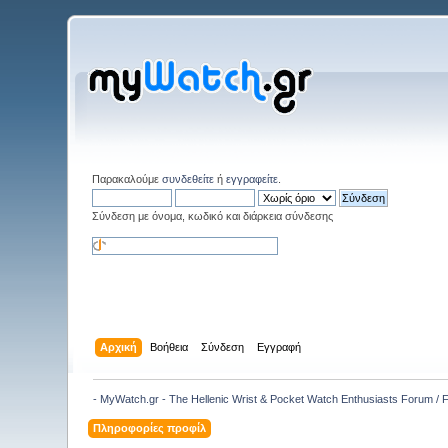
Παρακαλούμε
συνδεθείτε
ή
εγγραφείτε
.
Σύνδεση με όνομα, κωδικό και διάρκεια σύνδεσης
Αρχική
Βοήθεια
Σύνδεση
Εγγραφή
- MyWatch.gr - The Hellenic Wrist & Pocket Watch Enthusiasts Forum /
Πληροφορίες προφίλ