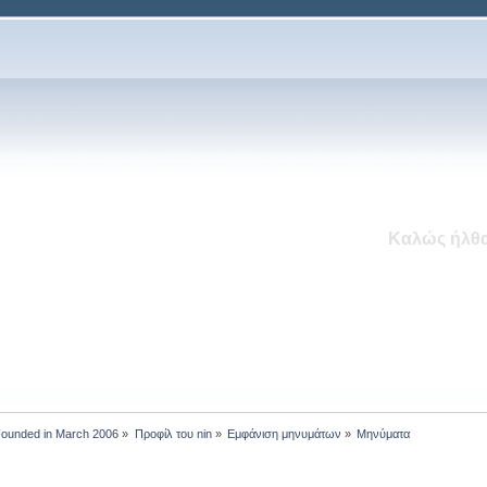
To MyWatch.gr δέχεται το μήνα 
Νέο Ενότητα: Εντός Εκ
 Founded in March 2006
»
Προφίλ του nin
»
Εμφάνιση μηνυμάτων
»
Μηνύματα