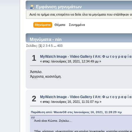
Εμφάνιση μηνυμάτων
Αυτό το τμήμα σας επιτρέπει να δείτε όλα τα μηνύματα που στάλθηκαν 
Μηνύματα
Θέματα
Συνημμένα
Μηνύματα - nin
Σελίδες: [
1
]
2
3
4
5
...
403
1
MyWatch Ιmage - Video Gallery
/
Απ: Φ ω τ ο γ ρ α φ ί α
«
στις:
Ιανουάριος 18, 2021, 12:34:49 μμ »
Άσπιλο.
Άρχοντα, κοσντόμη.
2
MyWatch Ιmage - Video Gallery
/
Απ: Φ ω τ ο γ ρ α φ ί α
«
στις:
Ιανουάριος 16, 2021, 11:31:07 πμ »
Παράθεση από: WasteG8 στις Ιανουάριος 16, 2021, 11:28:29 πμ
Αυτά είναι Κώστα. Ζηλεύω...
Τζάκι, κάστανα, γλυκοπατάτες και κανένα λουκανικάκι, κρεατάκι κρασάκι κ