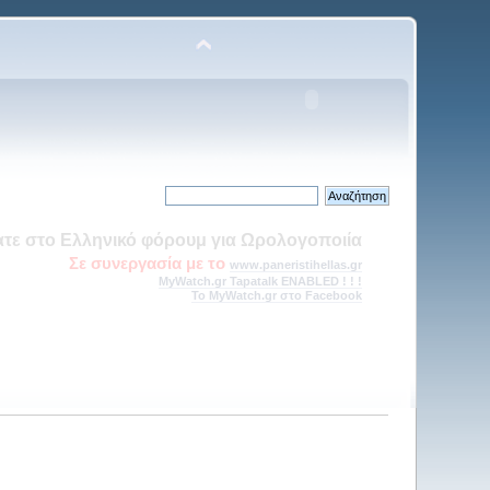
πάνω από 41.000 μοναδικές επισκέψεις, από την Ελλάδα και το
εξωτερικό!
τός και Επί τα Αυτά --> Η Γωνία του ερασιτέχνη Ωρολογοποιού
ΝΕΑ ΕΝΟΤΗΤΑ στα Τεχνικά θέματα