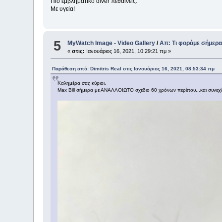
Πιο εμβληματικό diver πεθαίνεις.
Με υγεία!
5
MyWatch Ιmage - Video Gallery
/
Απ: Τι φοράμε σήμερα
«
στις:
Ιανουάριος 16, 2021, 10:29:21 πμ »
Παράθεση από: Dimitris Real στις Ιανουάριος 16, 2021, 08:53:34 πμ
Καλημέρα σας κύριοι,
Max Bill σήμερα με ΑΝΑΛΛΟΙΩΤΟ σχέδιο 60 χρόνων περίπου...και συνεχίζε