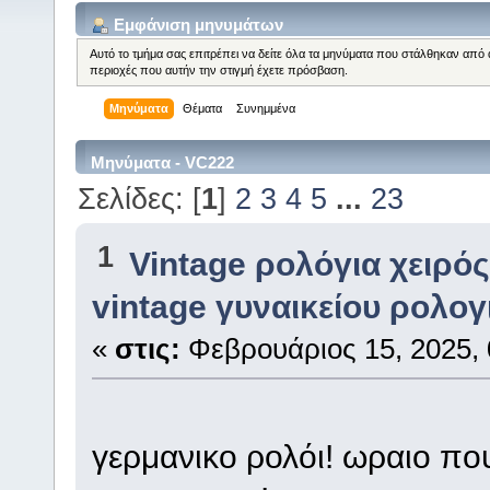
Εμφάνιση μηνυμάτων
Αυτό το τμήμα σας επιτρέπει να δείτε όλα τα μηνύματα που στάλθηκαν από 
περιοχές που αυτήν την στιγμή έχετε πρόσβαση.
Μηνύματα
Θέματα
Συνημμένα
Μηνύματα - VC222
Σελίδες: [
1
]
2
3
4
5
...
23
1
Vintage ρολόγια χειρός
vintage γυναικείου ρολογ
«
στις:
Φεβρουάριος 15, 2025, 
γερμανικο ρολόι! ωραιο που