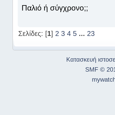
Παλιό ή σύγχρονο;;
Σελίδες: [
1
]
2
3
4
5
...
23
Κατασκευή ιστοσ
SMF © 20
mywatch