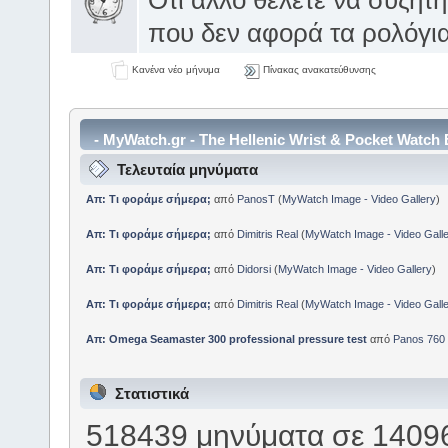
Ότι άλλο θέλετε να συζητ
που δεν αφορά τα ρολόγι
Κανένα νέο μήνυμα
Πίνακας ανακατεύθυνσης
- MyWatch.gr - The Hellenic Wrist & Pocket Watch
Τελευταία μηνύματα
Πληροφοριών
Απ: Τι φοράμε σήμερα;
από
PanosT
(
MyWatch Ιmage - Video Gallery
)
Απ: Τι φοράμε σήμερα;
από
Dimitris Real
(
MyWatch Ιmage - Video Galle
Απ: Τι φοράμε σήμερα;
από
Didorsi
(
MyWatch Ιmage - Video Gallery
)
Απ: Τι φοράμε σήμερα;
από
Dimitris Real
(
MyWatch Ιmage - Video Galle
Απ: Omega Seamaster 300 professional pressure test
από
Panos 760
Στατιστικά
518439 μηνύματα σε 14096