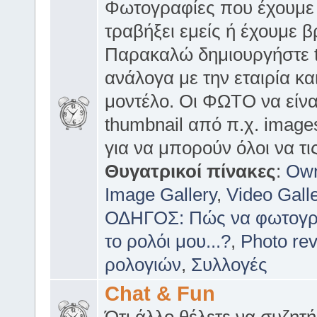
Φωτογραφίες που έχουμε
τραβήξει εμείς ή έχουμε βρ
Παρακαλώ δημιουργήστε 
ανάλογα με την εταιρία και
μοντέλο. Οι ΦΩΤΟ να είνα
thumbnail από π.χ. image
για να μπορούν όλοι να τι
Θυγατρικοί πίνακες
:
Ow
Image Gallery
,
Video Gall
ΟΔΗΓΟΣ: Πώς να φωτογ
το ρολόι μου...?
,
Photo re
ρολογιών
,
Συλλογές
Chat & Fun