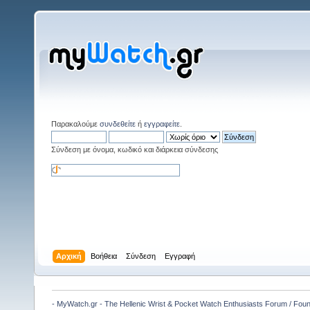
Παρακαλούμε
συνδεθείτε
ή
εγγραφείτε
.
Σύνδεση με όνομα, κωδικό και διάρκεια σύνδεσης
Αρχική
Βοήθεια
Σύνδεση
Εγγραφή
- MyWatch.gr - The Hellenic Wrist & Pocket Watch Enthusiasts Forum / Fou