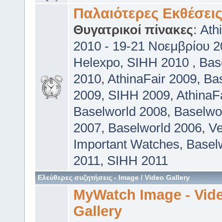
Παλαιότερες Εκθέσει
Θυγατρικοί πίνακες
:
Ath
2010 - 19-21 Νοεμβρίου 
Helexpo
,
SIHH 2010
,
Bas
2010
,
AthinaFair 2009
,
Ba
2009
,
SIHH 2009
,
AthinaF
Baselworld 2008
,
Baselwo
2007
,
Baselworld 2006
,
Ve
Important Watches
,
Basel
2011
,
SIHH 2011
Ελεύθερες συζητήσεις - Image / Video Gallery
MyWatch Ιmage - Vid
Gallery